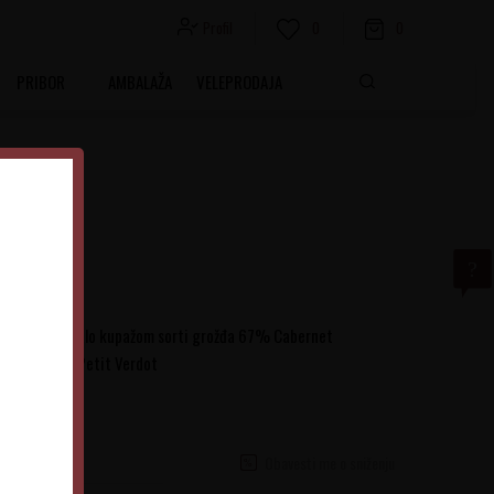
Profil
0
0
PRIBOR
AMBALAŽA
VELEPRODAJA
no vino nastalo kupažom sorti grožđa 67% Cabernet
Franc i 6% Petit Verdot
Obavesti me o sniženju