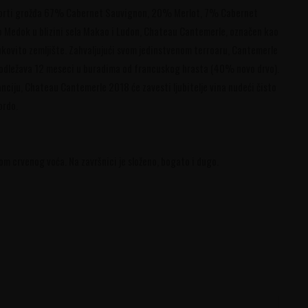
sorti grožđa 67% Cabernet Sauvignon, 20% Merlot, 7% Cabernet
o Medok u blizini sela Makao i Ludon, Chateau Cantemerle, označen kao
junkovito zemljište. Zahvaljujući svom jedinstvenom terroaru, Cantemerle
no odležava 12 meseci u buradima od francuskog hrasta (40% novo drvo).
nciju, Chateau Cantemerle 2018 će zavesti ljubitelje vina nudeći čisto
ordo.
om crvenog voća. Na završnici je složeno, bogato i dugo.