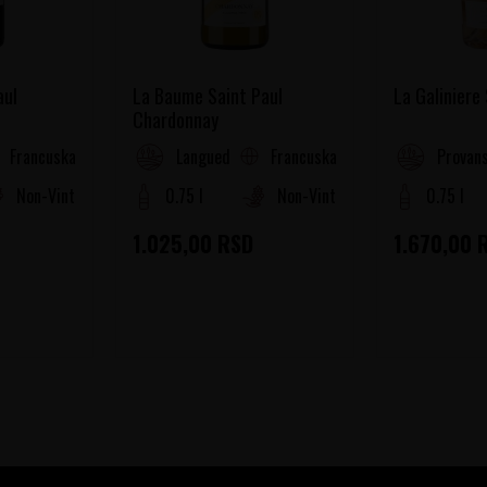
aul
La Baume Saint Paul
La Galiniere
Chardonnay
Francuska
Francuska
oussillon
Languedoc-Roussillon
Provans
Non-Vintage
0.75 l
Non-Vintage
0.75 l
1.025,00
RSD
1.670,00