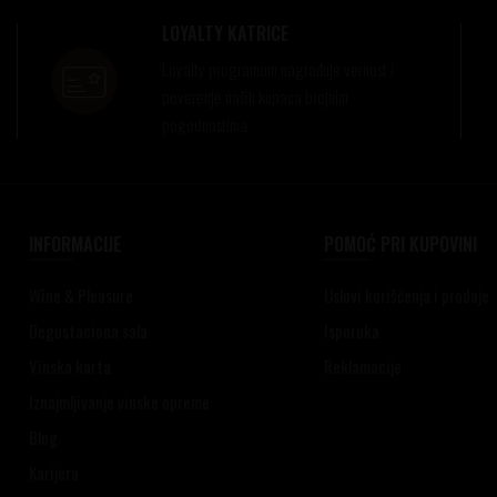
LOYALTY KATRICE
Loyalty programom nagrađuje vernost i
poverenje naših kupaca brojnim
pogodnostima
INFORMACIJE
POMOĆ PRI KUPOVINI
Wine & Pleasure
Uslovi korišćenja i prodaje
Degustaciona sala
Isporuka
Vinska karta
Reklamacije
Iznajmljivanje vinske opreme
Blog
Karijera