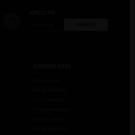
NEWSLETTER
PRIJAVITE SE
KORISNIČKI SERVIS
Načini plaćanja
Plaćanje karticama
Pravo na povraćaj
Pravo na odustajanje
Pravo na zamenu
Politika privatnosti