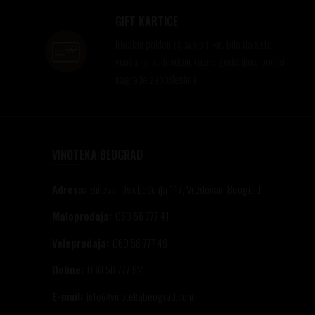
GIFT KARTICE
Idealan poklon za sve prilike, bilo da su to
venčanja, rođendani, razne godišnjice, bonusi i
nagrade zaposlenima..
VINOTEKA BEOGRAD
Adresa:
Bulevar Oslobođenja 117, Voždovac, Beograd
Maloprodaja:
060 56 777 41
Veleprodaja:
060 56 777 49
Online:
060 56 777 92
E-mail:
info@vinotekabeograd.com