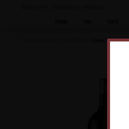
060 56 777 41
063 84 063 95
060 56 777 92
O NAMA
VINA
RAKIJE
Vinoteka Beograd
Proizvodi
Vina
Francuska
Chateau Cantemerle 1,5l