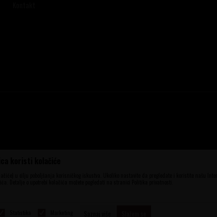
Kontakt
ca koristi kolačiće
ena, ali ne možemo garantovati da su sve
aše ponude i ne podrazumeva da su dostupni
olačiće) u cilju poboljšanja korisničkog iskustva. Ukoliko nastavite da pregledate i koristite našu Int
elefona 060 56 777 41 i 063 84 063 95.
ća. Detalje o upotrebi kolačića možete pogledati na stranici Politika privatnosti.
Statistika
Marketing
Saznaj više
Slažem se