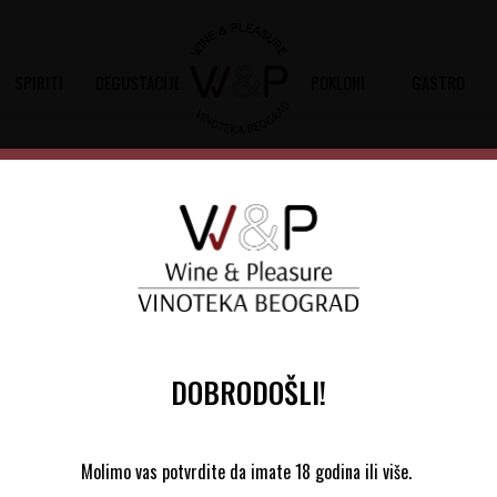
SPIRITI
DEGUSTACIJE
POKLONI
GASTRO
Chateau Cantemerle 1,5l
Šifra artikla:
10802427 2018
Barkod:
3870
Chateau Cantemerle 2018 je suvo crve
Sauvignon, 20% Merlot, 7% Cabernet 
DOBRODOŠLI!
10.536,00
RSD
Molimo vas potvrdite da imate 18 godina ili više.