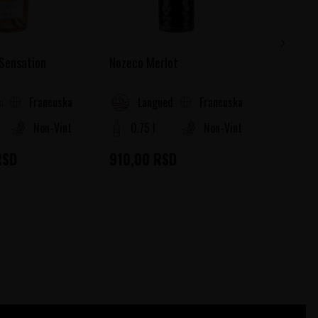
 Sensation
Nozeco Merlot
Nozeco 
Francuska
Francuska
a (Cotes de Provence)
Languedoc-Roussillon
La
Non-Vintage
0.75 l
Non-Vintage
0.75
RSD
910,00
RSD
910,0