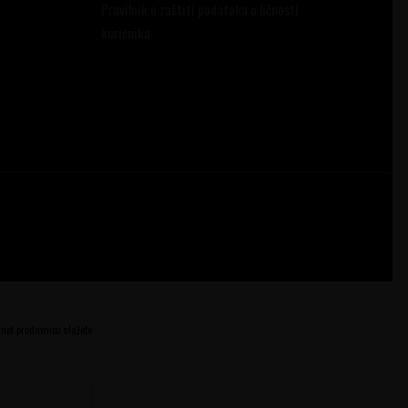
Pravilnik o zaštiti podataka o ličnosti
korisnika
ernet prodavnicu slažete