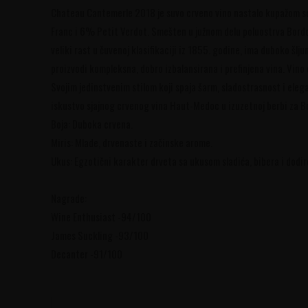
Chateau Cantemerle 2018 je suvo crveno vino nastalo kupažom 
Franc i 6% Petit Verdot. Smešten u južnom delu poluostrva Bord
veliki rast u čuvenoj klasifikaciji iz 1855. godine, ima duboko šl
proizvodi kompleksna, dobro izbalansirana i prefinjena vina. Vi
Svojim jedinstvenim stilom koji spaja šarm, sladostrasnost i elega
iskustvo sjajnog crvenog vina Haut-Medoc u izuzetnoj berbi za B
Boja: Duboka crvena.
Miris: Mlade, drvenaste i začinske arome.
Ukus: Egzotični karakter drveta sa ukusom sladića, bibera i dodir
Nagrade:
Wine Enthusiast -94/100
James Suckling -93/100
Decanter -91/100