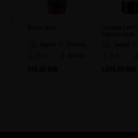
Nozeco Spritz
La Baume Sant P
Cabernet-Syrah
Francuska
Languedoc-Roussillon
Languedoc-R
0.75 l
Non-Vintage
0.75 l
970,00
RSD
1.025,00
RSD