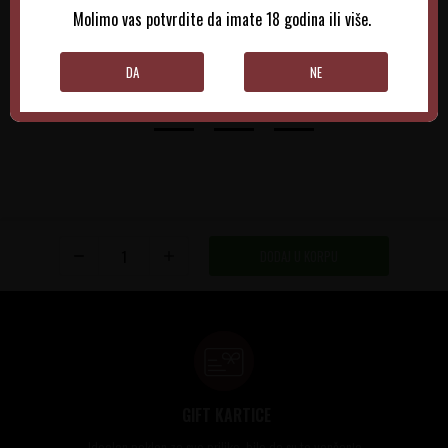
Molimo vas potvrdite da imate 18 godina ili više.
DODAJTE U KORPU
DODAJTE U KORPU
DA
NE
DODAJ U KORPU
GIFT KARTICE
Idealan poklon za sve prilike, bilo da su to venčanja,