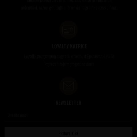
rođendani, razne godišnjice, bonusi i nagrade zaposlenima..
LOYALTY KATRICE
Loyalty programom nagrađuje vernost i poverenje naših
kupaca brojnim pogodnostima
NEWSLETTER
PRIJAVITE SE