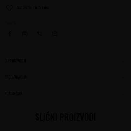
Sačuvajte u listi želja
Podelite:
O PROIZVODU
SPECIFIKACIJA
KOMENTARI
SLIČNI PROIZVODI