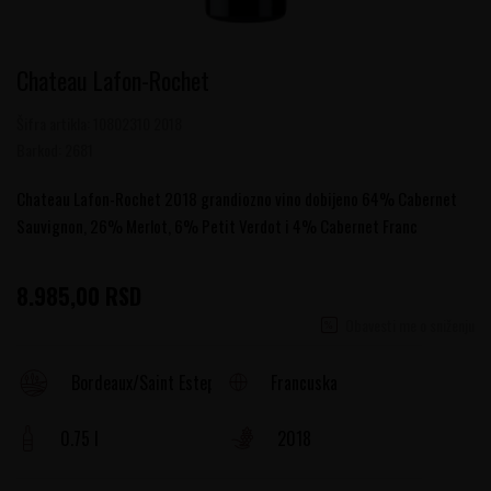
Chateau Lafon-Rochet
Šifra artikla:
10802310 2018
Barkod:
2681
Chateau Lafon-Rochet 2018 grandiozno vino dobijeno 64% Cabernet
Sauvignon, 26% Merlot, 6% Petit Verdot i 4% Cabernet Franc
8.985,00
RSD
Obavesti me o sniženju
Francuska
Bordeaux/Saint Estephe
0.75 l
2018