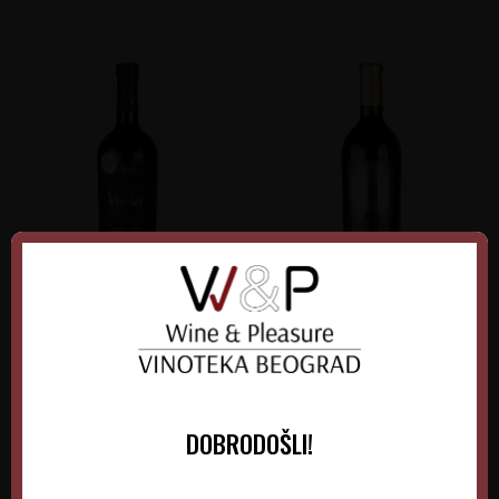
Stobi Petit Verdot
Bovin Imperator
Barrique
Makedonija
Makedonija
Povardarje
Povardarje
DOBRODOŠLI!
0.75 l
2020
0.75 l
2023
4.100,00
RSD
4.535,00
RSD