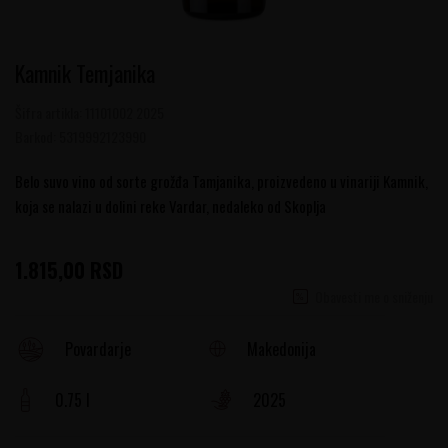
Kamnik Temjanika
Šifra artikla:
11101002 2025
Barkod:
5319992123990
Belo suvo vino od sorte grožđa Tamjanika, proizvedeno u vinariji Kamnik,
koja se nalazi u dolini reke Vardar, nedaleko od Skoplja
1.815,00
RSD
Obavesti me o sniženju
Makedonija
Povardarje
0.75 l
2025