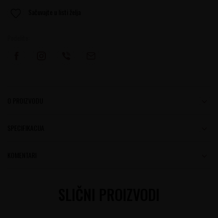
Sačuvajte u listi želja
Podelite:
O PROIZVODU
SPECIFIKACIJA
KOMENTARI
SLIČNI PROIZVODI