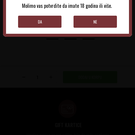
Molimo vas potvrdite da imate 18 godina ili više.
DODAJTE U KORPU
DODAJTE U KORPU
DA
NE
DODAJ U KORPU
GIFT KARTICE
Idealan poklon za sve prilike, bilo da su to venčanja,