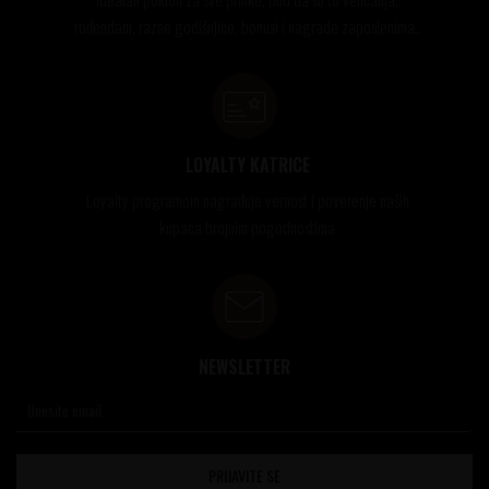
rođendani, razne godišnjice, bonusi i nagrade zaposlenima..
LOYALTY KATRICE
Loyalty programom nagrađuje vernost i poverenje naših
kupaca brojnim pogodnostima
NEWSLETTER
PRIJAVITE SE