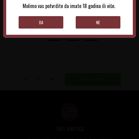
Molimo vas potvrdite da imate 18 godina ili više.
DODAJTE U KORPU
DODAJTE U KORPU
DA
NE
DODAJ U KORPU
GIFT KARTICE
Idealan poklon za sve prilike, bilo da su to venčanja,