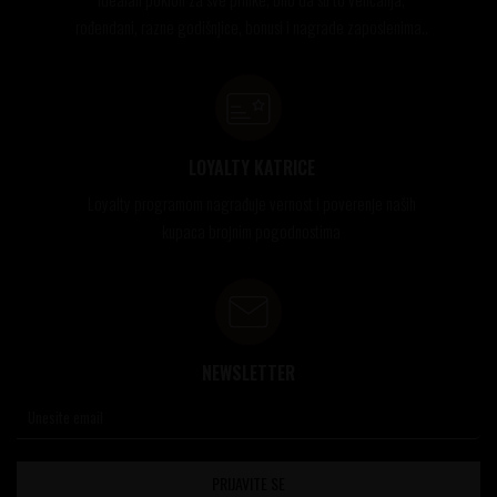
rođendani, razne godišnjice, bonusi i nagrade zaposlenima..
LOYALTY KATRICE
Loyalty programom nagrađuje vernost i poverenje naših
kupaca brojnim pogodnostima
NEWSLETTER
PRIJAVITE SE