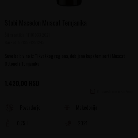
Stobi Macedon Muscat Temjanika
Šifra artikla:
11101033 2021
Barkod:
5319991251243
Suvo belo vino iz Tikveškog regiona, dobijeno kupažom sorti Muscat
Ottonel i Temjanika
1.420,00
RSD
Obavesti me o sniženju
Makedonija
Povardarje
0.75 l
2021