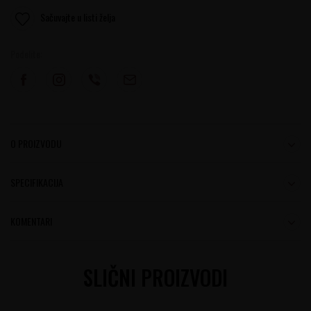
Sačuvajte u listi želja
Podelite:
O PROIZVODU
SPECIFIKACIJA
KOMENTARI
SLIČNI PROIZVODI