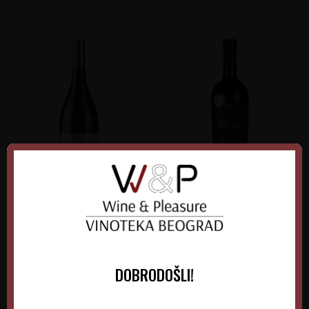
Kamnik Temjanika
Stobi Petit Verdot
Barrique
Makedonija
Makedonija
Povardarje
Povardarje
DOBRODOŠLI!
0.75 l
2025
0.75 l
2020
1.815,00
RSD
4.100,00
RSD