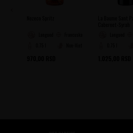
Nozeco Spritz
La Baume Sant P
Cabernet-Syrah
Francuska
Languedoc-Roussillon
Languedoc-R
0.75 l
Non-Vintage
0.75 l
970,00
RSD
1.025,00
RSD