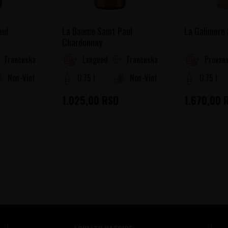
aul
La Baume Saint Paul
La Galiniere
Chardonnay
Francuska
Francuska
oussillon
Languedoc-Roussillon
Provans
Non-Vintage
0.75 l
Non-Vintage
0.75 l
1.025,00
RSD
1.670,00