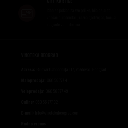
GIFT KARTICE
Idealan poklon za sve prilike, bilo da su to
venčanja, rođendani, razne godišnjice, bonusi i
nagrade zaposlenima..
VINOTEKA BEOGRAD
Adresa:
Bulevar Oslobođenja 117, Voždovac, Beograd
Maloprodaja:
060 56 777 41
Veleprodaja:
060 56 777 49
Online:
060 56 777 92
E-mail:
info@vinotekabeograd.com
Radno vreme: