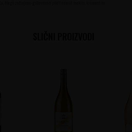
ića, blago začinjeno-grilovanom piletinom ili mekim, kremastim
SLIČNI PROIZVODI