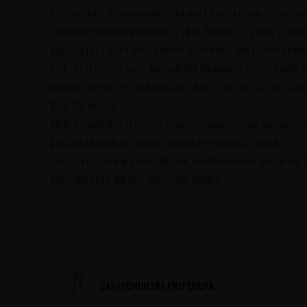
Polusuvo belo vino proizvedeno od sorte grožđa Gewurtztraminer. 
specifičnih lokaliteta Bollenberg i Bux. Zbog suše i velike strmin
Alzas, ali je dobijeno grožđe veoma kvalitetno i ima izuzetnu kon
sortira i stavlja na sporo pneumatsko presovanje. Fermentacija se
meseca. Na kraju, vino odležava u inoksu, na talogu, šest do osam
Boja: Zlatno žuta.
Miris: Dominiraju note egzotičnog voća poput papaje, manga, grej
ljubičice i božura, uz začinske tonove karanfilića i đumbira.
Ukus: Na početku je gusto i bogato, sa svilenkastom teksturom. I
kiselinama koje mu daju neophodnu svežinu.
GASTRONOMSKA PREPORUKA