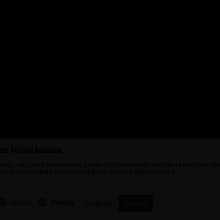
ca koristi kolačiće
ena, ali ne možemo garantovati da su sve
aše ponude i ne podrazumeva da su dostupni
olačiće) u cilju poboljšanja korisničkog iskustva. Ukoliko nastavite da pregledate i koristite našu Int
elefona 060 56 777 41 i 063 84 063 95.
ća. Detalje o upotrebi kolačića možete pogledati na stranici Politika privatnosti.
Statistika
Marketing
Saznaj više
Slažem se