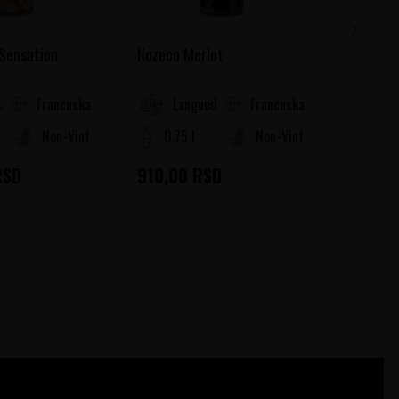
 Sensation
Nozeco Merlot
Nozeco 
Francuska
Francuska
a (Cotes de Provence)
Languedoc-Roussillon
La
Non-Vintage
0.75 l
Non-Vintage
0.75
RSD
910,00
RSD
910,0