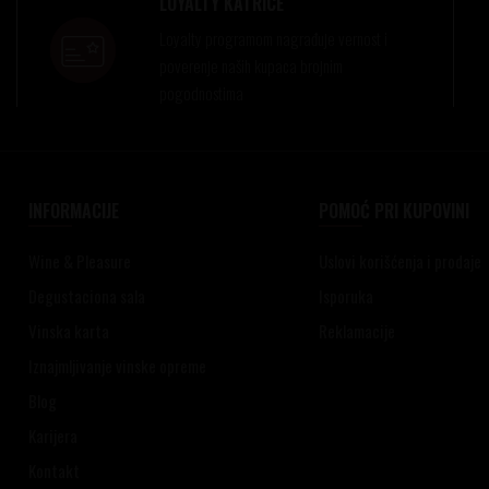
LOYALTY KATRICE
Loyalty programom nagrađuje vernost i
poverenje naših kupaca brojnim
pogodnostima
INFORMACIJE
POMOĆ PRI KUPOVINI
Wine & Pleasure
Uslovi korišćenja i prodaje
Degustaciona sala
Isporuka
Vinska karta
Reklamacije
Iznajmljivanje vinske opreme
Blog
Karijera
Kontakt