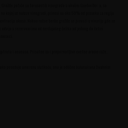
Grožđe potiče sa terasastih vinograda u okolini Guebwiller-a, sa
e na kojoj se nalaze vinogradi, prinosi su oko 50% od proseka za regiju
centraciju ukusa. Nakon ručne berbe grožđe se prevozi u vinariju gde se
 odvija u rezervoarima od nerđajućeg čelika od jednog do četiri
 meseci.
pfruta i ananasa. Prisutne su i prepoznatljive cvetne arome ruže,
ako poseduje umerenu slatkoću, ona je odlično balansirana živahnim