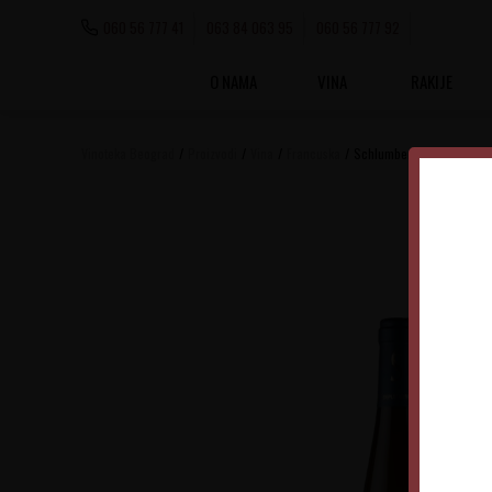
060 56 777 41
063 84 063 95
060 56 777 92
O NAMA
VINA
RAKIJE
Vinoteka Beograd
Proizvodi
Vina
Francuska
Schlumberger DOM Gewurz