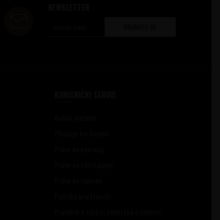
NEWSLETTER
PRIJAVITE SE
KORISNIČKI SERVIS
Načini plaćanja
Plaćanje karticama
Pravo na povraćaj
Pravo na odustajanje
Pravo na zamenu
Politika privatnosti
Pravilnik o zaštiti podataka o ličnosti