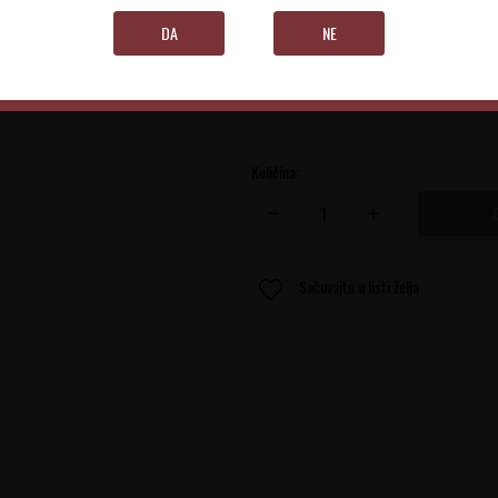
Alsace
DA
NE
0.75 l
Količina:
Sačuvajte u listi želja