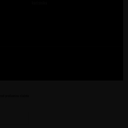
korisnika
ernet prodavnicu slažete