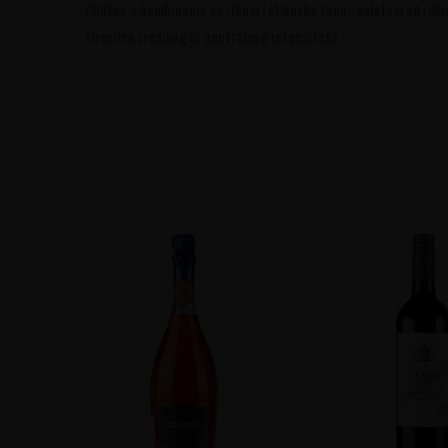
Odličan u kombinaciji sa ribom (atlanska tuna), salatom od rač
sirevima srednjeg ili neutralnog intenziteta.