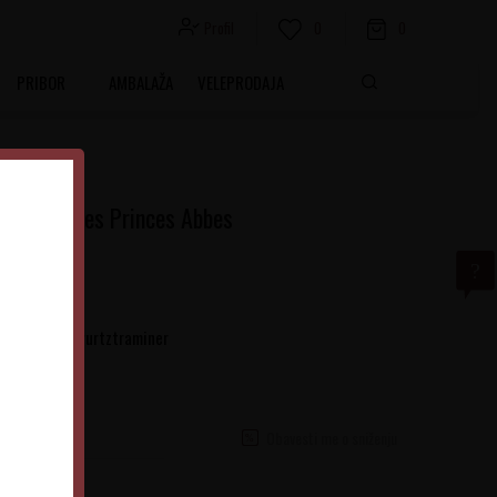
Profil
0
0
PRIBOR
AMBALAŽA
VELEPRODAJA
aminer Les Princes Abbes
rte grožđa Gewurtztraminer
Obavesti me o sniženju