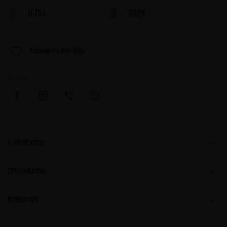
0.75 l
2024
Sačuvajte u listi želja
Podelite:
O PROIZVODU
SPECIFIKACIJA
KOMENTARI