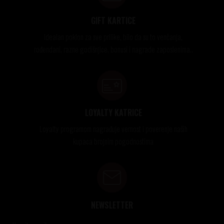
GIFT KARTICE
Idealan poklon za sve prilike, bilo da su to venčanja,
rođendani, razne godišnjice, bonusi i nagrade zaposlenima..
LOYALTY KATRICE
Loyalty programom nagrađuje vernost i poverenje naših
kupaca brojnim pogodnostima
NEWSLETTER