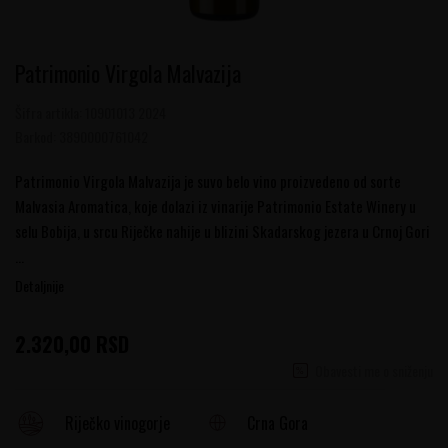
Patrimonio Virgola Malvazija
Šifra artikla:
10901013 2024
Barkod:
3890000761042
Patrimonio Virgola Malvazija je suvo belo vino proizvedeno od sorte
Malvasia Aromatica, koje dolazi iz vinarije Patrimonio Estate Winery u
selu Bobija, u srcu Riječke nahije u blizini Skadarskog jezera u Crnoj Gori
...
Detaljnije
2.320,00
RSD
Obavesti me o sniženju
Crna Gora
Riječko vinogorje