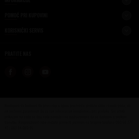
INFORMACIJE
POMOĆ PRI KUPOVINI
KORISNIČKI SERVIS
PRATITE NAS
Nastojimo da budemo što precizniji u opisu proizvoda, prikazu slika i samih cena, ali
ne možemo garantovati da su sve informacije kompletne i bez grešaka. Svi artikli
prikazani na sajtu su deo naše ponude i ne podrazumeva da su dostupni u svakom
trenutku. Raspoloživost robe možete proveriti pozivom na brojeve telefona 060 56 777
41 i 063 84 063 95.
©2026
www.vinotekabeograd.com
, Izrada
NB SOFT
. Sva prava zadržana.