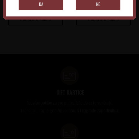
DA
NE
DODAJTE U KORPU
DODAJTE U KORPU
GIFT KARTICE
Idealan poklon za sve prilike, bilo da su to venčanja,
rođendani, razne godišnjice, bonusi i nagrade zaposlenima..