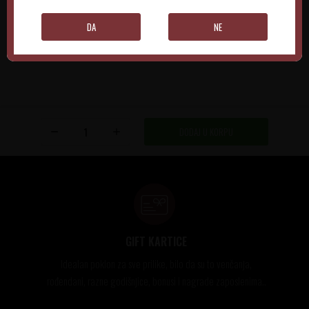
DODAJTE U KORPU
DODAJTE U KORPU
DA
NE
DODAJ U KORPU
GIFT KARTICE
Idealan poklon za sve prilike, bilo da su to venčanja,
rođendani, razne godišnjice, bonusi i nagrade zaposlenima..