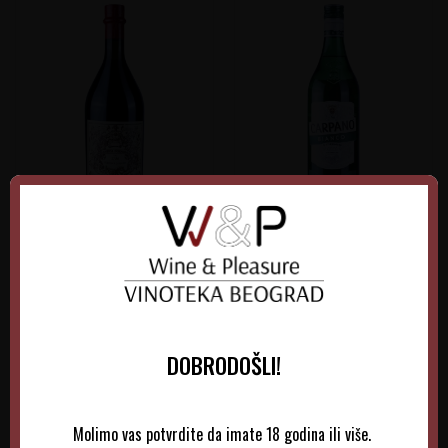
Carpano Vermut Antica
Carpano Vermut Bianco
Formula
Italija
Italija
DOBRODOŠLI!
5.750,00
RSD
2.150,00
RSD
Molimo vas potvrdite da imate 18 godina ili više.