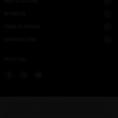
VINOTEKA BEOGRAD
INFORMACIJE
POMOĆ PRI KUPOVINI
KORISNIČKI SERVIS
PRATITE NAS
Nastojimo da budemo što precizniji u opisu proizvoda, prikazu slika i samih cena, ali
ne možemo garantovati da su sve informacije kompletne i bez grešaka. Svi artikli
prikazani na sajtu su deo naše ponude i ne podrazumeva da su dostupni u svakom
trenutku. Raspoloživost robe možete proveriti pozivom na brojeve telefona 060 56 777