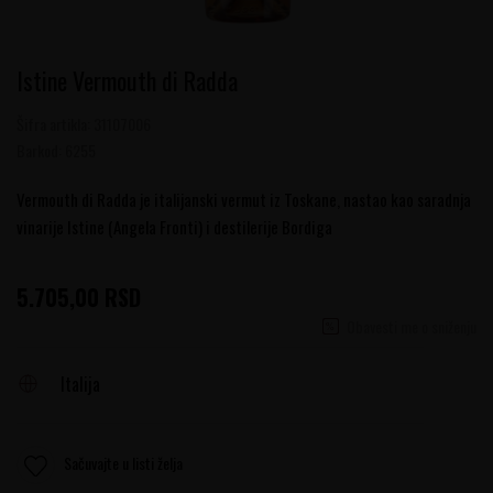
Istine Vermouth di Radda
Šifra artikla:
31107006
Barkod:
6255
Vermouth di Radda je italijanski vermut iz Toskane, nastao kao saradnja
vinarije Istine (Angela Fronti) i destilerije Bordiga
5.705,00
RSD
Obavesti me o sniženju
Italija
Sačuvajte u listi želja