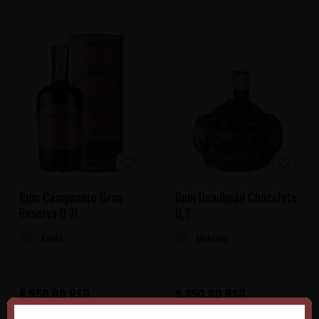
Rum Companero Gran
Rum Deadhead Chocolate
Reserva 0.7L
0,7
Karibi
Meksiko
6.950,00
RSD
9.850,00
RSD