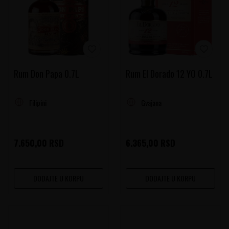
Rum Don Papa 0.7L
Rum El Dorado 12 YO 0.7L
Filipini
Gvajana
7.650,00
RSD
6.365,00
RSD
DODAJTE U KORPU
DODAJTE U KORPU