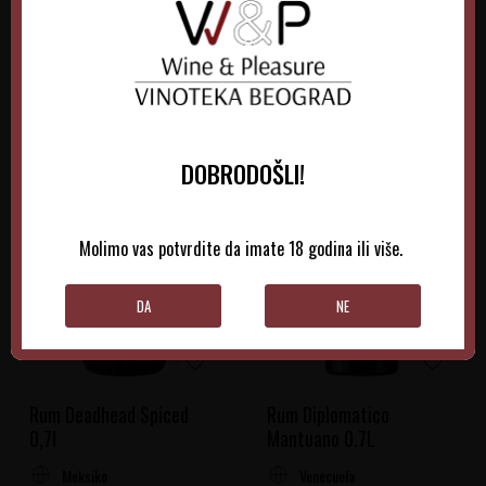
DODAJTE U KORPU
DODAJTE U KORPU
DOBRODOŠLI!
Molimo vas potvrdite da imate 18 godina ili više.
DA
NE
Rum Deadhead Spiced
Rum Diplomatico
0,7l
Mantuano 0.7L
Meksiko
Venecuela