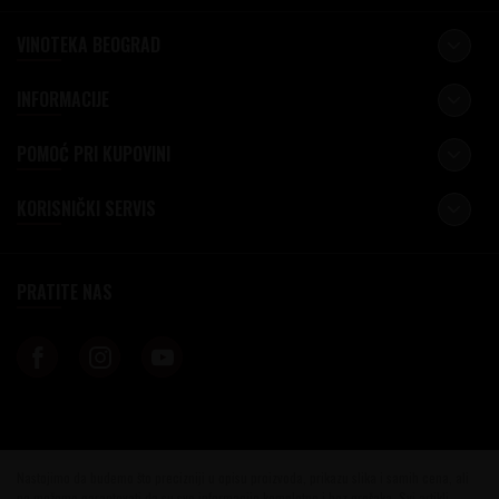
VINOTEKA BEOGRAD
INFORMACIJE
POMOĆ PRI KUPOVINI
KORISNIČKI SERVIS
PRATITE NAS
Nastojimo da budemo što precizniji u opisu proizvoda, prikazu slika i samih cena, ali
ne možemo garantovati da su sve informacije kompletne i bez grešaka. Svi artikli