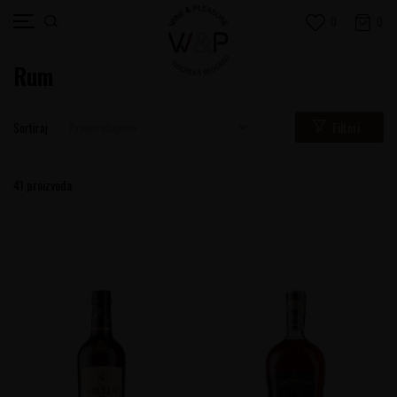
0
0
Rum
Filteri
Sortiraj
41
proizvoda