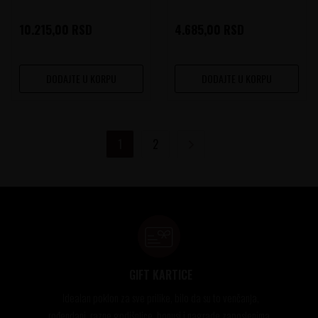
10.215,00
RSD
4.685,00
RSD
DODAJTE U KORPU
DODAJTE U KORPU
1
2
GIFT KARTICE
Idealan poklon za sve prilike, bilo da su to venčanja,
rođendani, razne godišnjice, bonusi i nagrade zaposlenima..