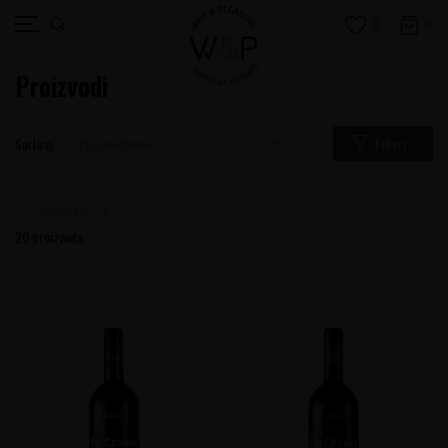
0
0
Proizvodi
Filteri
Sortiraj
pio-cesare
20
proizvoda