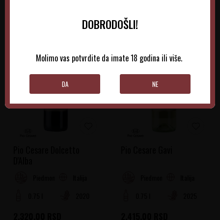
DOBRODOŠLI!
Molimo vas potvrdite da imate 18 godina ili više.
DA
NE
Pio Cesare Dolcetto
Pio Cesare Gavi
D'Alba
Italija
Italija
Piedmont
Piedmont
0.75 l
2020
0.75 l
2025
2.320,00
RSD
2.415,00
RSD