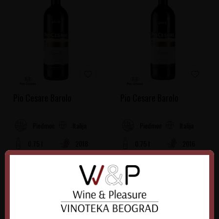
Pio Cesare Barolo
Pio Cesare Barolo
Italija
Italija
Piedmont
Piedmont
0.75 l
2018
0.75 l
2016
9.915,00
RSD
9.915,00
RSD
DODAJTE U KORPU
DODAJTE U KORPU