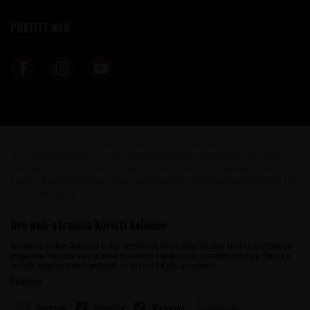
PRATITE NAS
Nastojimo da budemo što precizniji u opisu proizvoda, prikazu slika i samih cena, ali
ne možemo garantovati da su sve informacije kompletne i bez grešaka. Svi artikli
prikazani na sajtu su deo naše ponude i ne podrazumeva da su dostupni u svakom
trenutku. Raspoloživost robe možete proveriti pozivom na brojeve telefona 060 56 777
41 i 063 84 063 95.
©2026
www.vinotekabeograd.com
, Izrada
NB SOFT
. Sva prava zadržana.
Ova web-stranica koristi kolačiće
Sajt koristi cookies (kolačiće) u cilju poboljšanja korisničkog iskustva. Ukoliko nastavite da
pregledate i koristite našu Internet prodavnicu slažete se sa upotrebom kolačića. Detalje o
upotrebi kolačića možete pogledati na stranici Politika privatnosti.
Detaljnije
Obavezni
Statistika
Marketing