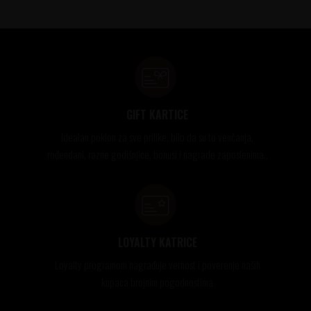
GIFT KARTICE
Idealan poklon za sve prilike, bilo da su to venčanja,
rođendani, razne godišnjice, bonusi i nagrade zaposlenima..
LOYALTY KATRICE
Loyalty programom nagrađuje vernost i poverenje naših
kupaca brojnim pogodnostima