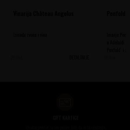
Vinarija Château Angelus
Penfolds
Između zvona i vina
Imanje Penfo
u Adelaidi d
Penfold i nj
25.
Oct.
DETALJNIJE
15.
1845. par je 
Nov.
GIFT KARTICE
Idealan poklon za sve prilike, bilo da su to venčanja,