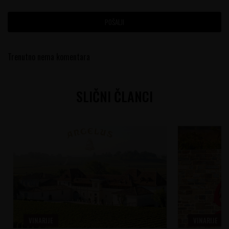
POŠALJI
Trenutno nema komentara
SLIČNI ČLANCI
VINARIJE
VINARIJE