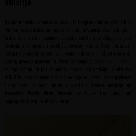
Vinarija
Na samo nekoliko minuta od autoputa Beograd–Budimpešta, tik uz
Palićko jezero, uzdiže se impozantno zdanje Vinarije Zvonko Bogdan.
Arhitektura u stilu panonske secesije savršeno se uklapa u pejzaž
beskrajnih vinograda i pričljive severne ravnice. Spoj umetnosti,
kulture i enologije ogleda se u svakom detalju – od enterijera do
samog procesa proizvodnje. Pored velelepnog restorana i prostora
za degustaciju, tu je i tehnološki centar koji godišnje iznedri oko
400.000 boca vrhunskog vina. Vina koja su višestruko nagrađivana
širom sveta – među njima i prestižna
zlatna medalja na
Decanter World Wine Awards
za Cuvee No.1, jedan od
najprepoznatljivijih etiketa vinarije.