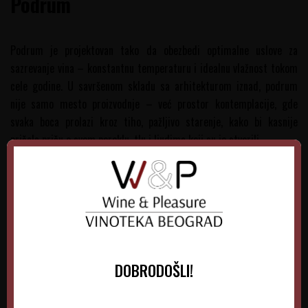
Podrum
Podrum je projektovan tako da obezbedi optimalne uslove za
sazrevanje vina – konstantnu temperaturu i idealnu vlažnost tokom
cele godine. U savršenom skladu sa arhitekturom iznad, podrum
nije samo mesto proizvodnje – već prostor kontemplacije, gde
svaka boca prolazi kroz tiho, pažljivo starenje, kako bi kasnije
pričala priču o svom poreklu, tlu i ljudima koji su je stvorili.
DOBRODOŠLI!