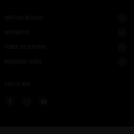
VINOTEKA BEOGRAD
INFORMACIJE
POMOĆ PRI KUPOVINI
KORISNIČKI SERVIS
PRATITE NAS
Nastojimo da budemo što precizniji u opisu proizvoda, prikazu slika i samih cena, ali