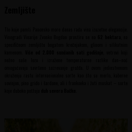
Zemljište
Tlo koje pamti Panonsko more danas rađa vina izuzetne elegancije.
Vinogradi Vinarije Zvonko Bogdan prostiru se na
62 hektara
, na
specifičnom zemljištu bogatom krečnjakom, glinom i silikatnim
kamenom.
Više od 2.000 sunčanih sati godišnje
, vetrovi koji
nežno suše lozu i izražene temperaturne razlike dan–noć
omogućavaju savršeno sazrevanje grožđa. U ovom jedinstvenom
okruženju rastu internacionalne sorte kao što su merlo, kaberne
sovinjon, pino griđo i šardone, ali i frankovka i žuti muskat – sorte
koje duboko poštuju
duh severa Bačke
.