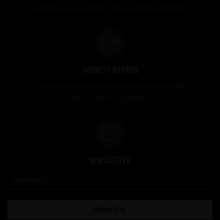
rođendani, razne godišnjice, bonusi i nagrade zaposlenima..
LOYALTY KATRICE
Loyalty programom nagrađuje vernost i poverenje naših
kupaca brojnim pogodnostima
NEWSLETTER
PRIJAVITE SE