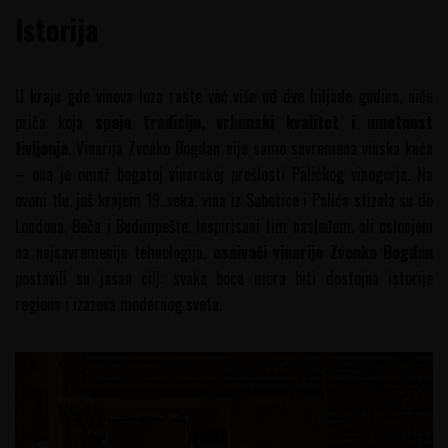
Istorija
U kraju gde vinova loza raste već više od dve hiljade godina, niče
priča koja
spaja tradiciju, vrhunski kvalitet i umetnost
življenja
. Vinarija Zvonko Bogdan nije samo savremena vinska kuća
– ona je omaž bogatoj vinarskoj prošlosti Palićkog vinogorja. Na
ovom tlu, još krajem 19. veka, vina iz Subotice i Palića stizala su do
Londona, Beča i Budimpešte. Inspirisani tim nasleđem, ali oslonjeni
na najsavremeniju tehnologiju,
osnivači vinarije Zvonko Bogdan
postavili su jasan cilj: svaka boca mora biti dostojna istorije
regiona i izazova modernog sveta.