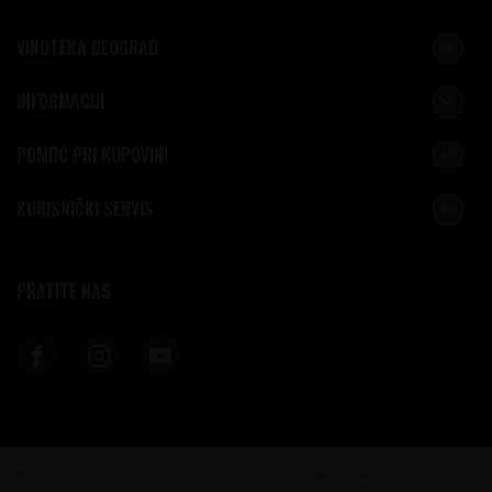
VINOTEKA BEOGRAD
INFORMACIJE
POMOĆ PRI KUPOVINI
KORISNIČKI SERVIS
PRATITE NAS
Nastojimo da budemo što precizniji u opisu proizvoda, prikazu slika i samih cena, ali