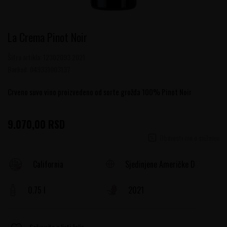
La Crema Pinot Noir
Šifra artikla:
12302093 2021
Barkod:
049331003137
Crveno suvo vino proizvedeno od sorte grožđa 100% Pinot Noir
9.070,00
RSD
Obavesti me o sniženju
Sjedinjene Američke Države
California
0.75 l
2021
Sačuvajte u listi želja