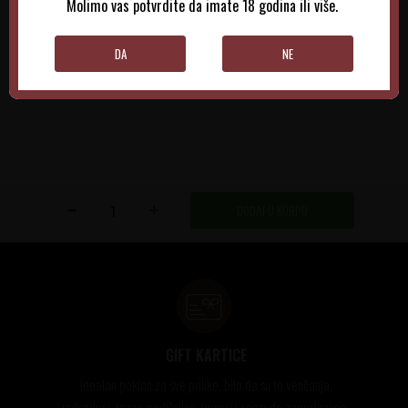
Molimo vas potvrdite da imate 18 godina ili više.
DODAJTE U KORPU
DODAJTE U KORPU
DA
NE
DODAJ U KORPU
GIFT KARTICE
Idealan poklon za sve prilike, bilo da su to venčanja,
rođendani, razne godišnjice, bonusi i nagrade zaposlenima..