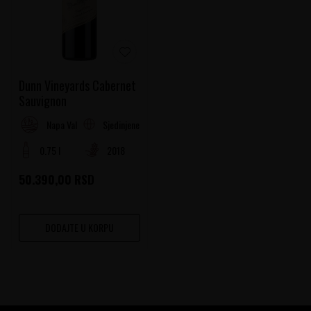
Dunn Vineyards Cabernet
Sauvignon
Sjedinjene Američke Države
Napa Valley
0.75 l
2018
50.390,00
RSD
DODAJTE U KORPU