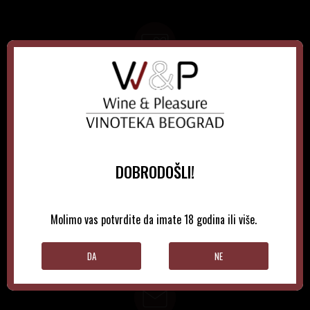
GIFT KARTICE
Idealan poklon za sve prilike, bilo da su to venčanja,
rođendani, razne godišnjice, bonusi i nagrade zaposlenima..
DOBRODOŠLI!
LOYALTY KATRICE
Molimo vas potvrdite da imate 18 godina ili više.
Loyalty programom nagrađuje vernost i poverenje naših
kupaca brojnim pogodnostima
DA
NE