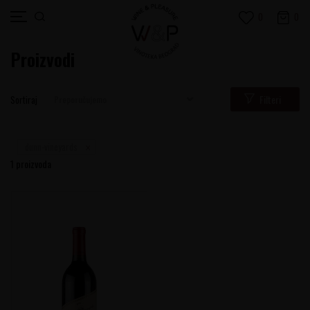
0
0
Proizvodi
Filteri
Sortiraj
dunn-vineyards
1
proizvoda