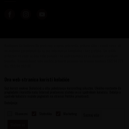
Nastojimo da budemo što precizniji u opisu proizvoda, prikazu slika i samih cena, ali
ne možemo garantovati da su sve informacije kompletne i bez grešaka. Svi artikli
prikazani na sajtu su deo naše ponude i ne podrazumeva da su dostupni u svakom
trenutku. Raspoloživost robe možete proveriti pozivom na brojeve telefona 060 56 777
41 i 063 84 063 95.
©2026
www.vinotekabeograd.com
, Izrada
NB SOFT
. Sva prava zadržana.
Ova web-stranica koristi kolačiće
Sajt koristi cookies (kolačiće) u cilju poboljšanja korisničkog iskustva. Ukoliko nastavite da
pregledate i koristite našu Internet prodavnicu slažete se sa upotrebom kolačića. Detalje o
upotrebi kolačića možete pogledati na stranici Politika privatnosti.
Detaljnije
Obavezni
Statistika
Marketing
Saznaj više
Slažem se