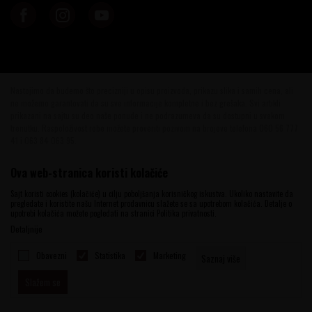
Nastojimo da budemo što precizniji u opisu proizvoda, prikazu slika i samih cena, ali
ne možemo garantovati da su sve informacije kompletne i bez grešaka. Svi artikli
prikazani na sajtu su deo naše ponude i ne podrazumeva da su dostupni u svakom
trenutku. Raspoloživost robe možete proveriti pozivom na brojeve telefona 060 56 777
41 i 063 84 063 95.
©2026
www.vinotekabeograd.com
, Izrada
NB SOFT
. Sva prava zadržana.
Ova web-stranica koristi kolačiće
Sajt koristi cookies (kolačiće) u cilju poboljšanja korisničkog iskustva. Ukoliko nastavite da
pregledate i koristite našu Internet prodavnicu slažete se sa upotrebom kolačića. Detalje o
upotrebi kolačića možete pogledati na stranici Politika privatnosti.
Detaljnije
Obavezni
Statistika
Marketing
Saznaj više
Slažem se