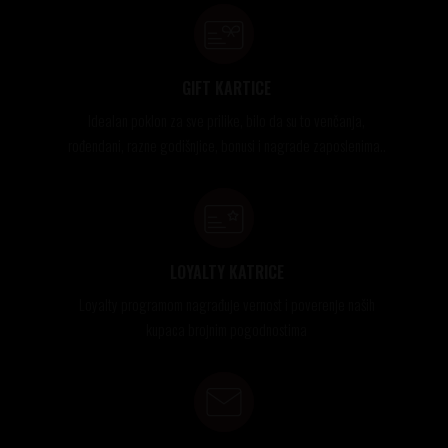
GIFT KARTICE
Idealan poklon za sve prilike, bilo da su to venčanja,
rođendani, razne godišnjice, bonusi i nagrade zaposlenima..
LOYALTY KATRICE
Loyalty programom nagrađuje vernost i poverenje naših
kupaca brojnim pogodnostima