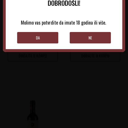
DOBRODOŠLI!
Montalcino Reserva
Montalcino
Italija
Italija
Tuscany
Toscana
Molimo vas potvrdite da imate 18 godina ili više.
0.75 l
2015
0.75 l
2023
11.770,00
RSD
2.490,00
RSD
DA
NE
DODAJTE U KORPU
DODAJTE U KORPU