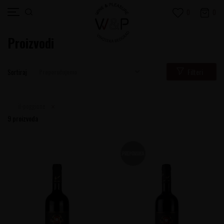
0
0
Proizvodi
Filteri
Sortiraj
il-poggione
9
proizvoda