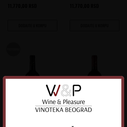
11.770,00
RSD
11.770,00
RSD
DODAJTE U KORPU
DODAJTE U KORPU
Il Poggione Brunello di
Il Poggione Rosso Di