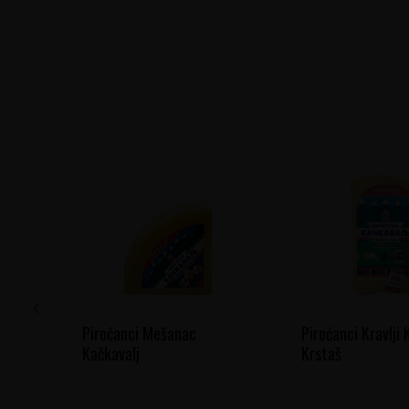
Piroćanci Mešanac
Piroćanci Kravlji 
Kačkavalj
Krstaš