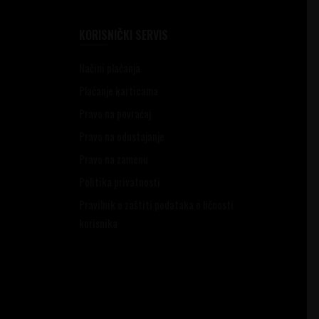
KORISNIČKI SERVIS
Načini plaćanja
Plaćanje karticama
Pravo na povraćaj
Pravo na odustajanje
Pravo na zamenu
Politika privatnosti
Pravilnik o zaštiti podataka o ličnosti
korisnika