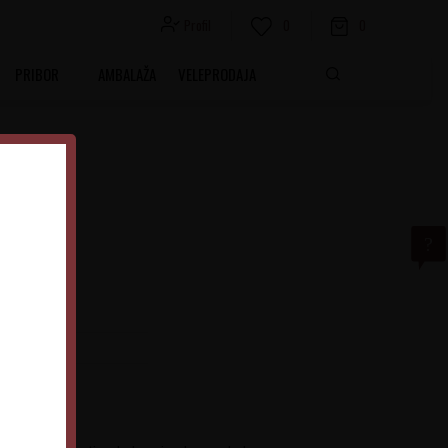
Profil
0
0
PRIBOR
AMBALAŽA
VELEPRODAJA
 gr
dostupan