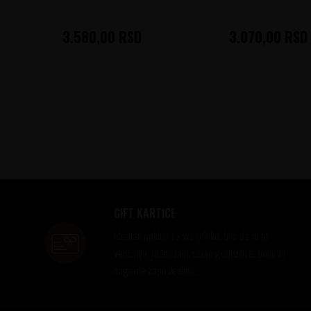
3.580,00
RSD
3.070,00
RSD
GIFT KARTICE
Idealan poklon za sve prilike, bilo da su to
venčanja, rođendani, razne godišnjice, bonusi i
nagrade zaposlenima..