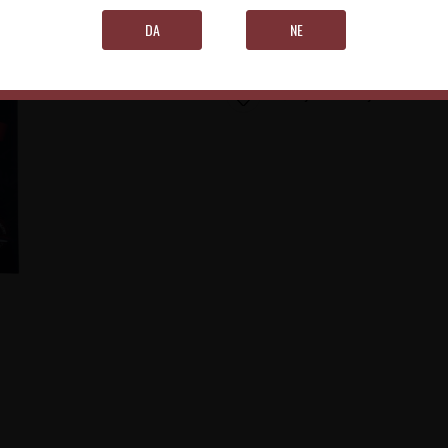
PROIZVOD VIŠE NIJE DOSTUPAN
DA
NE
Morate biti verifikovani korisnik kak
Sačuvajte u listi želja