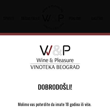
SPIRITI
DEGUSTACIJE
POKLONI
GASTRO
anina 100 gr
Kovačević Suva Slanina 100
Šifra artikla:
52000237
Barkod:
5594
DOBRODOŠLI!
Obavestite me kada proizvod bude 
Molimo vas potvrdite da imate 18 godina ili više.