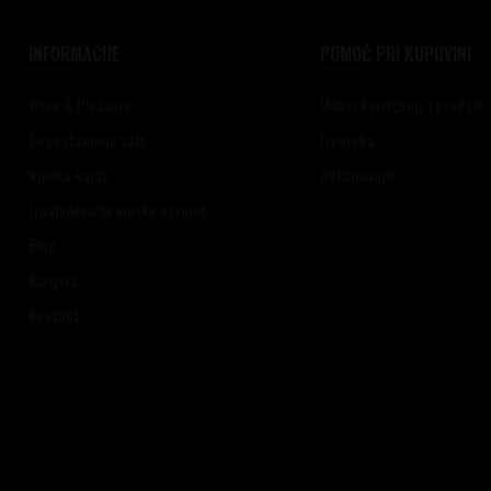
INFORMACIJE
POMOĆ PRI KUPOVINI
Wine & Pleasure
Uslovi korišćenja i prodaje
Degustaciona sala
Isporuka
Vinska karta
Reklamacije
Iznajmljivanje vinske opreme
Blog
Karijera
Kontakt