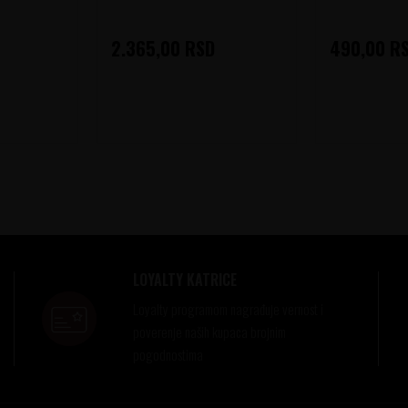
2.365,00
RSD
490,00
R
LOYALTY KATRICE
Loyalty programom nagrađuje vernost i
poverenje naših kupaca brojnim
pogodnostima