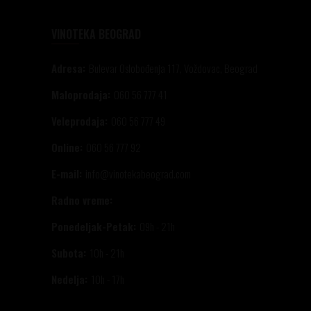
VINOTEKA BEOGRAD
Adresa:
Bulevar Oslobođenja 117, Voždovac, Beograd
Maloprodaja:
060 56 777 41
Veleprodaja:
060 56 777 49
Online:
060 56 777 92
E-mail:
info@vinotekabeograd.com
Radno vreme:
Ponedeljak-Petak:
09h - 21h
Subota:
10h - 21h
Nedelja:
10h - 17h