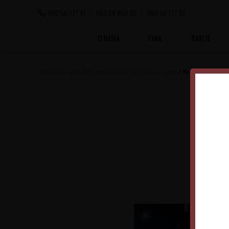
060 56 777 41
063 84 063 95
060 56 777 92
O NAMA
VINA
RAKIJE
Vinoteka Beograd
Proizvodi
Gastro
Hladni program
Kovačević Suva Sl