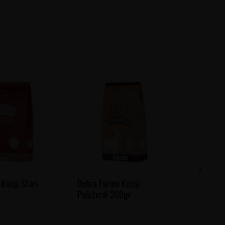
Koziji Stari
Dobra Farma Koziji
Aćim Pa
Polutvrdi 200gr