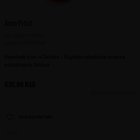
Aćim Pršut
Šifra artikla:
52000255
Barkod:
2745102001002
Dalmatinski pršut sa Zlatibora – Originalna dalmatinska receptura
patentirana na Zlatiboru
635,00
RSD
Obavesti me o sniženju
Sačuvajte u listi želja
Podelite: