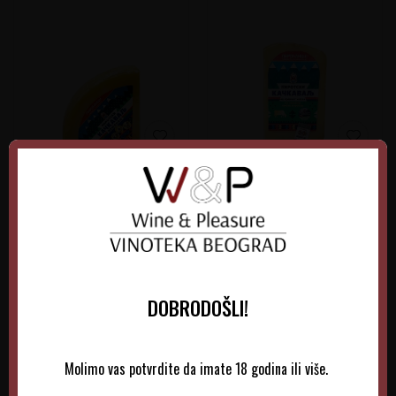
Piroćanci Mešanac
Piroćanci Kravlji Kačkavalj
Kačkavalj
Krstaš
3.580,00
RSD
3.070,00
RSD
DOBRODOŠLI!
DODAJTE U KORPU
DODAJTE U KORPU
Molimo vas potvrdite da imate 18 godina ili više.