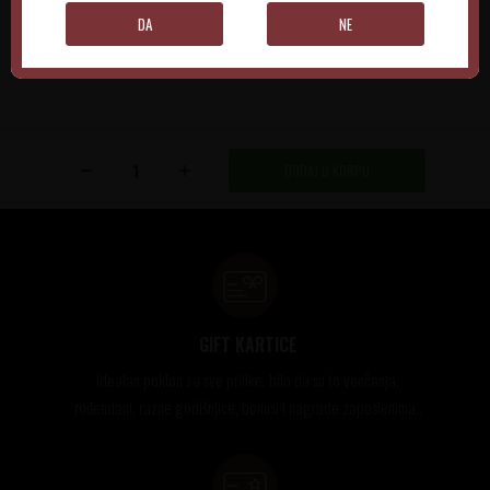
DA
NE
DODAJ U KORPU
GIFT KARTICE
Idealan poklon za sve prilike, bilo da su to venčanja,
rođendani, razne godišnjice, bonusi i nagrade zaposlenima..