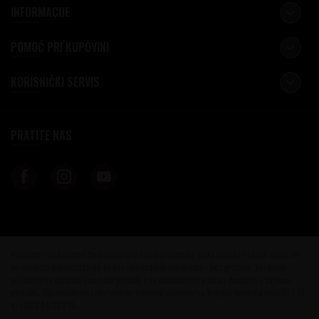
INFORMACIJE
POMOĆ PRI KUPOVINI
KORISNIČKI SERVIS
PRATITE NAS
Nastojimo da budemo što precizniji u opisu proizvoda, prikazu slika i samih cena, ali
ne možemo garantovati da su sve informacije kompletne i bez grešaka. Svi artikli
prikazani na sajtu su deo naše ponude i ne podrazumeva da su dostupni u svakom
trenutku. Raspoloživost robe možete proveriti pozivom na brojeve telefona 060 56 777
41 i 063 84 063 95.