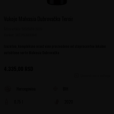
Vukoje Malvasia Dubrovačka Teroir
Šifra artikla:
10105016 2020
Barkod:
3872153000841
Izuzetno, kompleksno oranž vino proizvedeno od stoprocentne lokalne
autohtone sorte Malvasia Dubrovačka
4.335,00
RSD
Obavesti me o sniženju
BIH
Hercegovina
0.75 l
2020