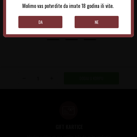
Molimo vas potvrdite da imate 18 godina ili više.
DODAJTE U KORPU
DODAJTE U KORPU
DA
NE
DODAJ U KORPU
GIFT KARTICE
Idealan poklon za sve prilike, bilo da su to venčanja,