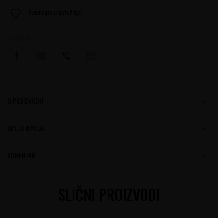
Sačuvajte u listi želja
Podelite:
O PROIZVODU
SPECIFIKACIJA
KOMENTARI
SLIČNI PROIZVODI