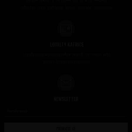
rođendani, razne godišnjice, bonusi i nagrade zaposlenima..
LOYALTY KATRICE
Loyalty programom nagrađuje vernost i poverenje naših
kupaca brojnim pogodnostima
NEWSLETTER
PRIJAVITE SE