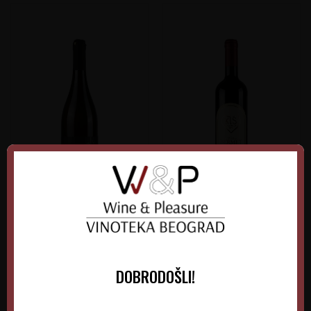
Verus Grašac Beli
Kiš Bermet Crveni
Srbija
Srbija
Srem-Fruška gora
Fruška Gora
DOBRODOŠLI!
0.75 l
2025
0.75 l
2026
1.300,00
RSD
1.515,00
RSD