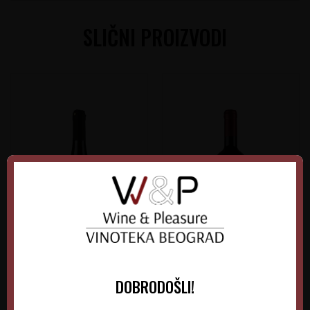
SLIČNI PROIZVODI
Verus Grašac Beli
Kiš Bermet Crveni
DOBRODOŠLI!