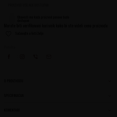
PROIZVOD VIŠE NIJE DOSTUPAN
Obavesti me kada proizvod ponovo bude
dostupan
Morate biti verifikovani korisnik kako bi ste videli cenu proizvoda
Sačuvajte u listi želja
Podelite:
O PROIZVODU
SPECIFIKACIJA
KOMENTARI