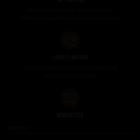
Idealan poklon za sve prilike, bilo da su to venčanja,
rođendani, razne godišnjice, bonusi i nagrade zaposlenima..
LOYALTY KATRICE
Loyalty programom nagrađuje vernost i poverenje naših
kupaca brojnim pogodnostima
NEWSLETTER