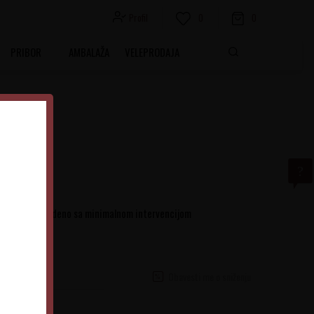
Profil
0
0
PRIBOR
AMBALAŽA
VELEPRODAJA
Grigio, proizvedeno sa minimalnom intervencijom
Obavesti me o sniženju