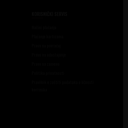
KORISNIČKI SERVIS
Načini plaćanja
Plaćanje karticama
Pravo na povraćaj
Pravo na odustajanje
Pravo na zamenu
Politika privatnosti
Pravilnik o zaštiti podataka o ličnosti
korisnika