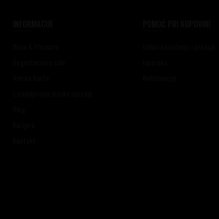
INFORMACIJE
POMOĆ PRI KUPOVINI
Wine & Pleasure
Uslovi korišćenja i prodaje
Degustaciona sala
Isporuka
Vinska karta
Reklamacije
Iznajmljivanje vinske opreme
Blog
Karijera
Kontakt