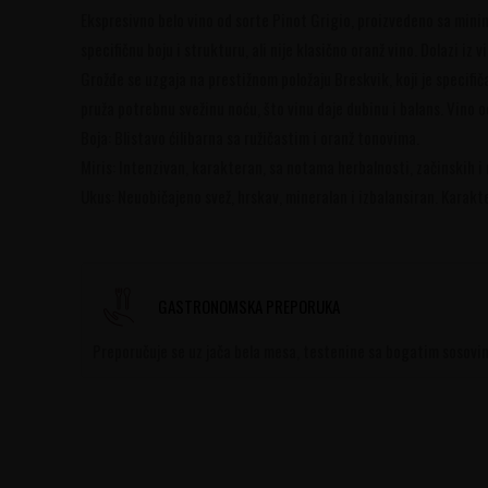
Ekspresivno belo vino od sorte Pinot Grigio, proizvedeno sa mini
specifičnu boju i strukturu, ali nije klasično oranž vino. Dolazi 
Grožđe se uzgaja na prestižnom položaju Breskvik, koji je specifi
pruža potrebnu svežinu noću, što vinu daje dubinu i balans. Vino 
Boja: Blistavo ćilibarna sa ružičastim i oranž tonovima.
Miris: Intenzivan, karakteran, sa notama herbalnosti, začinskih 
Ukus: Neuobičajeno svež, hrskav, mineralan i izbalansiran. Karakte
GASTRONOMSKA PREPORUKA
Preporučuje se uz jača bela mesa, testenine sa bogatim sosovima