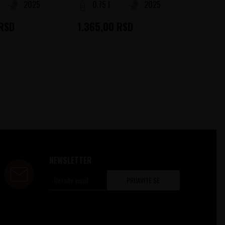
2025
0.75 l
2025
0.75
RSD
1.365,00
RSD
1.470
NEWSLETTER
PRIJAVITE SE