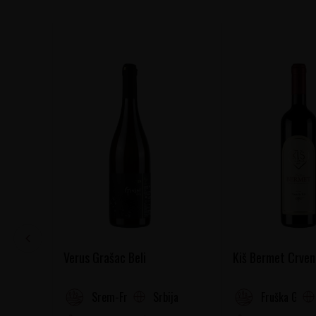
Verus Grašac Beli
Kiš Bermet Crven
Srbija
Srem-Fruška gora
Fruška Gora