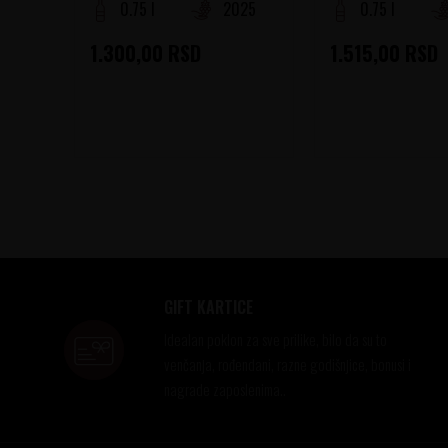
0.75 l
2025
0.75 l
1.300,00
RSD
1.515,00
RSD
GIFT KARTICE
Idealan poklon za sve prilike, bilo da su to
venčanja, rođendani, razne godišnjice, bonusi i
nagrade zaposlenima..