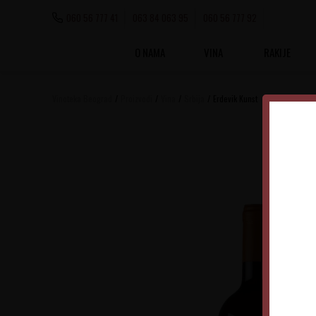
060 56 777 41
063 84 063 95
060 56 777 92
O NAMA
VINA
RAKIJE
Vinoteka Beograd
Proizvodi
Vina
Srbija
Erdevik Kunst