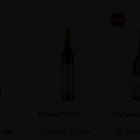
i
Kiš Bermet Beli 0,5L
Frug Sauvign
Srbija
Srbija
Fruška Gora
Fruška 