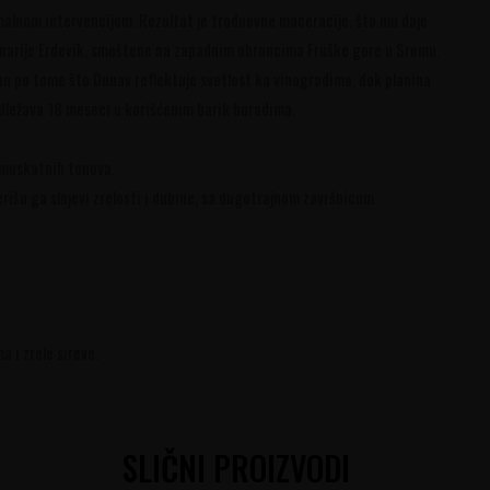
malnom intervencijom. Rezultat je trodnevne maceracije, što mu daje
iz vinarije Erdevik, smeštene na zapadnim obroncima Fruške gore u Sremu.
čan po tome što Dunav reflektuje svetlost ka vinogradima, dok planina
odležava 18 meseci u korišćenim barik buradima.
i muskatnih tonova.
rišu ga slojevi zrelosti i dubine, sa dugotrajnom završnicom.
 i zrele sireve.
SLIČNI PROIZVODI