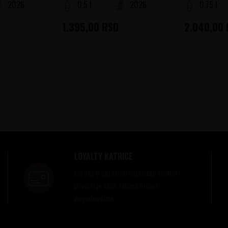
2026
0.5 l
2026
0.75 l
1.395,00
RSD
2.040,00
LOYALTY KATRICE
Loyalty programom nagrađuje vernost i
poverenje naših kupaca brojnim
pogodnostima