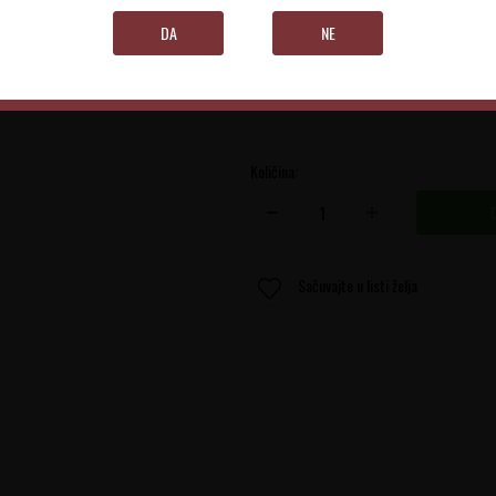
Vojvodina
DA
NE
0.75 l
Količina:
Sačuvajte u listi želja