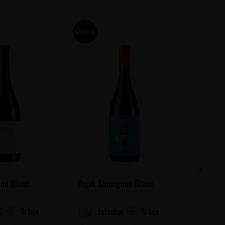
on Blanc
Rnjak Sauvignon Blanc
Chichat
Srbija
Srbija
Gora
Južnobanatski Rejon
Fr