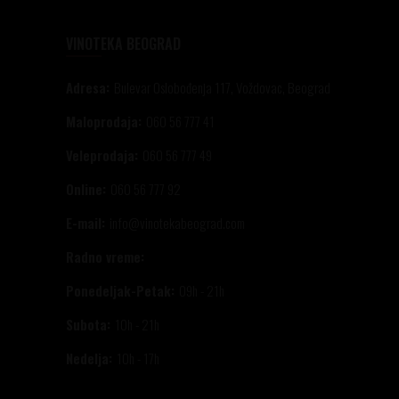
VINOTEKA BEOGRAD
Adresa:
Bulevar Oslobođenja 117, Voždovac, Beograd
Maloprodaja:
060 56 777 41
Veleprodaja:
060 56 777 49
Online:
060 56 777 92
E-mail:
info@vinotekabeograd.com
Radno vreme:
Ponedeljak-Petak:
09h - 21h
Subota:
10h - 21h
Nedelja:
10h - 17h