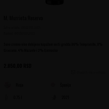
M. Murrieta Reserva
Šifra artikla:
10502215 2021
Barkod:
8411509212023
Suvo crveno vino dobijeno kupažom sorti grožđa 86% Tempranillo, 8%
Graciano, 4% Mazuelo i 2% Garnacha
2.850,00
RSD
Obavesti me o sniženju
Španija
Rioja
0.75 l
2021