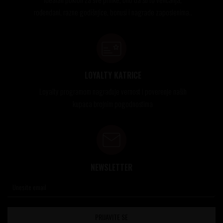
rođendani, razne godišnjice, bonusi i nagrade zaposlenima..
LOYALTY KATRICE
Loyalty programom nagrađuje vernost i poverenje naših
kupaca brojnim pogodnostima
NEWSLETTER
PRIJAVITE SE