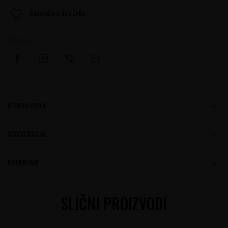
Sačuvajte u listi želja
Podelite:
O PROIZVODU
SPECIFIKACIJA
KOMENTARI
SLIČNI PROIZVODI