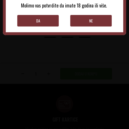
Molimo vas potvrdite da imate 18 godina ili više.
DODAJTE U KORPU
DODAJTE U KORPU
DA
NE
DODAJ U KORPU
GIFT KARTICE
Idealan poklon za sve prilike, bilo da su to venčanja,