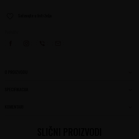
Sačuvajte u listi želja
Podelite:
O PROIZVODU
SPECIFIKACIJA
KOMENTARI
SLIČNI PROIZVODI