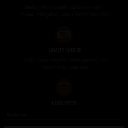
Idealan poklon za sve prilike, bilo da su to venčanja,
rođendani, razne godišnjice, bonusi i nagrade zaposlenima..
LOYALTY KATRICE
Loyalty programom nagrađuje vernost i poverenje naših
kupaca brojnim pogodnostima
NEWSLETTER