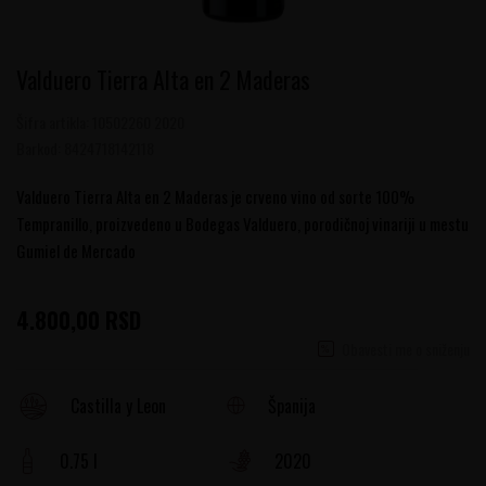
Valduero Tierra Alta en 2 Maderas
Šifra artikla:
10502260 2020
Barkod:
8424718142118
Valduero Tierra Alta en 2 Maderas je crveno vino od sorte 100%
Tempranillo, proizvedeno u Bodegas Valduero, porodičnoj vinariji u mestu
Gumiel de Mercado
4.800,00
RSD
Obavesti me o sniženju
Španija
Castilla y Leon
0.75 l
2020