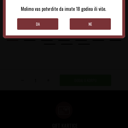
860,00
RSD
1.015,00
RSD
Molimo vas potvrdite da imate 18 godina ili više.
DODAJTE U KORPU
DODAJTE U KORPU
DA
NE
DODAJ U KORPU
GIFT KARTICE