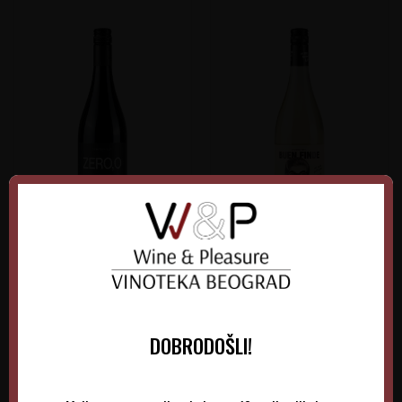
Alceno ZERO
Buen Finde Blanco
Španija
Španija
Jumilla
Alicante
0.75 l
Non-Vintage
0.75 l
Non-Vintage
DOBRODOŠLI!
860,00
RSD
1.015,00
RSD