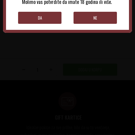
Molimo vas potvrdite da imate 18 godina ili više.
DODAJTE U KORPU
DODAJTE U KORPU
DA
NE
DODAJ U KORPU
GIFT KARTICE
Idealan poklon za sve prilike, bilo da su to venčanja,
rođendani, razne godišnjice, bonusi i nagrade zaposlenima..