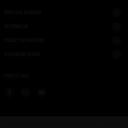
VINOTEKA BEOGRAD
INFORMACIJE
POMOĆ PRI KUPOVINI
KORISNIČKI SERVIS
PRATITE NAS
Nastojimo da budemo što precizniji u opisu proizvoda, prikazu slika i samih cena, ali