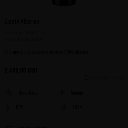
Zarate Albarino
Šifra artikla:
10501041 2024
Barkod:
8437007929621
Belo suvo vino proizvedeno od sorte 100% Albarino
2.490,00
RSD
Obavesti me o sniženju
Španija
Rias Baixas
0.75 l
2024
Sačuvajte u listi želja