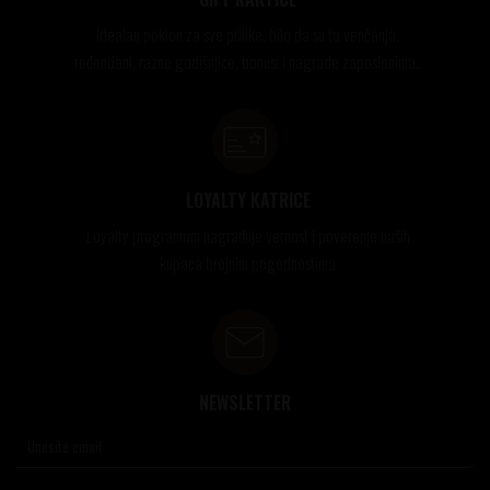
Idealan poklon za sve prilike, bilo da su to venčanja,
rođendani, razne godišnjice, bonusi i nagrade zaposlenima..
LOYALTY KATRICE
Loyalty programom nagrađuje vernost i poverenje naših
kupaca brojnim pogodnostima
NEWSLETTER