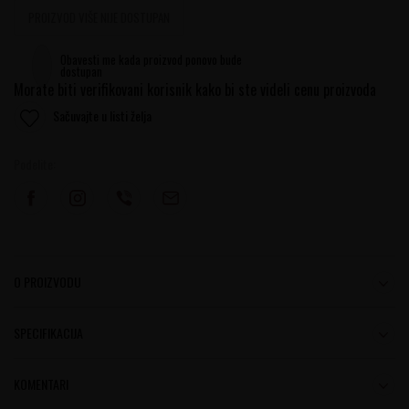
PROIZVOD VIŠE NIJE DOSTUPAN
Obavesti me kada proizvod ponovo bude
dostupan
Morate biti verifikovani korisnik kako bi ste videli cenu proizvoda
Sačuvajte u listi želja
Podelite:
O PROIZVODU
SPECIFIKACIJA
KOMENTARI