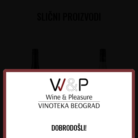
SLIČNI PROIZVODI
Alceno ZERO
Buen Finde Blanco
DOBRODOŠLI!