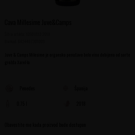
Cava Millesime Juve&Camps
Šifra artikla:
10501033 2018
Barkod:
8424487301009
Juve & Camps Milesime je organsko penušavo belo vino dobijeno od sorte
grožđa Xarel·lo
Španija
Penedes
0.75 l
2018
Obavestite me kada proizvod bude dostupan