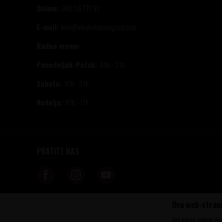
Online:
060 56 777 92
E-mail:
info@vinotekabeograd.com
Radno vreme:
Ponedeljak-Petak:
09h - 21h
Subota:
10h - 21h
Nedelja:
10h - 17h
PRATITE NAS
Ova web-strani
Nastojimo da budemo što precizniji u opisu proizvoda, prikazu slika i samih c
informacije kompletne i bez grešaka. Svi artikli prikazani na sajtu su deo n
Sajt koristi cookies (k