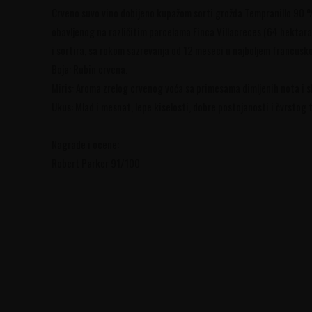
Crveno suvo vino dobijeno kupažom sorti grožđa Tempranillo 90
obavljenog na različitim parcelama Finca Villacreces (64 hektara),
i sortira, sa rokom sazrevanja od 12 meseci u najboljem francusk
Boja: Rubin crvena.
Miris: Aroma zrelog crvenog voća sa primesama dimljenih nota i sl
Ukus: Mlad i mesnat, lepe kiselosti, dobre postojanosti i čvrstog t
Nagrade i ocene:
Robert Parker 91/100