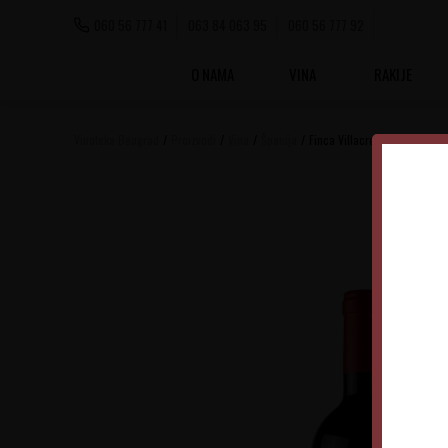
060 56 777 41
063 84 063 95
060 56 777 92
O NAMA
VINA
RAKIJE
Vinoteka Beograd
Proizvodi
Vina
Španija
Finca Villacreces Pruno