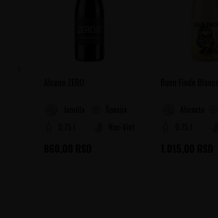
Alceno ZERO
Buen Finde Blanc
Španija
Jumilla
Alicante
0.75 l
Non-Vintage
0.75 l
860,00
RSD
1.015,00
RSD