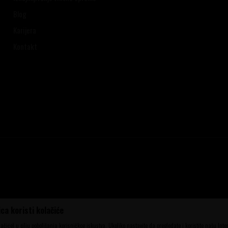
Blog
Karijera
Kontakt
ca koristi kolačiće
ena, ali ne možemo garantovati da su sve
aše ponude i ne podrazumeva da su dostupni
olačiće) u cilju poboljšanja korisničkog iskustva. Ukoliko nastavite da pregledate i koristite našu Int