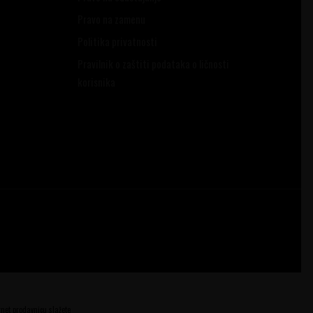
Pravo na zamenu
Politika privatnosti
Pravilnik o zaštiti podataka o ličnosti
korisnika
ernet prodavnicu slažete