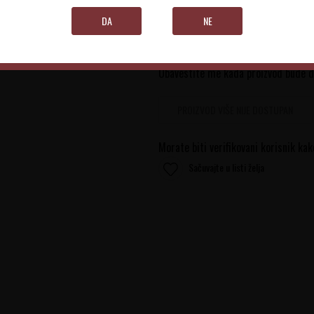
0.75 l
DA
NE
Obavestite me kada proizvod bude 
PROIZVOD VIŠE NIJE DOSTUPAN
Morate biti verifikovani korisnik kak
Sačuvajte u listi želja