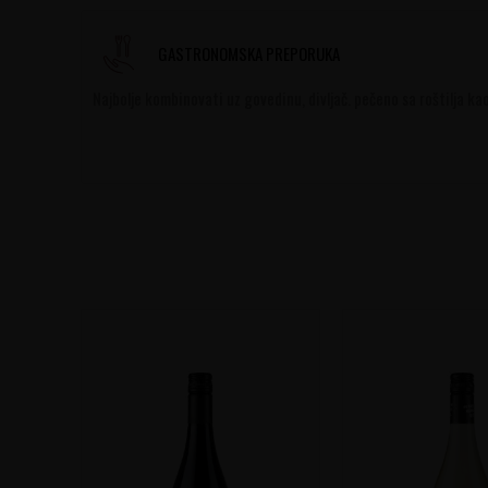
GASTRONOMSKA PREPORUKA
Najbolje kombinovati uz govedinu, divljač. pečeno sa roštilja kao