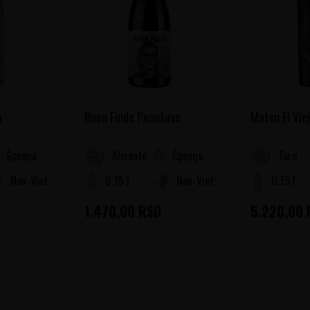
o
Buen Finde Penušavo
Matsu El Vie
Španija
Španija
Alicante
Toro
Non-Vintage
0.75 l
Non-Vintage
0.75 l
1.470,00
RSD
5.220,00