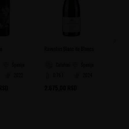
jo
Raventos Blanc de Blancs
Telmo R
Španija
Španija
Catalonia
R
2022
0.75 l
2024
0.75
RSD
2.675,00
RSD
1.435