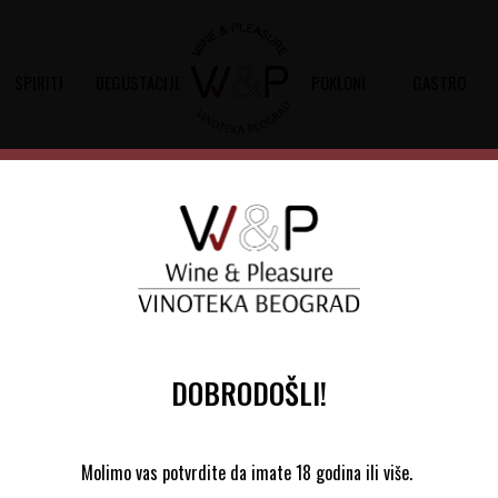
SPIRITI
DEGUSTACIJE
POKLONI
GASTRO
Finca Villacreces Pruno
Šifra artikla:
10502074 2021
Barkod:
8437005373099
Crveno suvo vino dobijeno kupažom so
DOBRODOŠLI!
Ribera del Duero
Molimo vas potvrdite da imate 18 godina ili više.