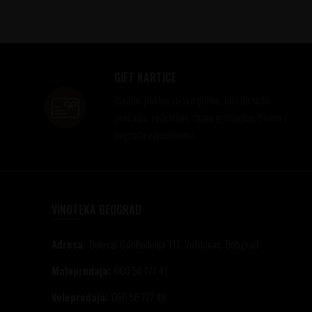
GIFT KARTICE
Idealan poklon za sve prilike, bilo da su to
venčanja, rođendani, razne godišnjice, bonusi i
nagrade zaposlenima..
VINOTEKA BEOGRAD
Adresa:
Bulevar Oslobođenja 117, Voždovac, Beograd
Maloprodaja:
060 56 777 41
Veleprodaja:
060 56 777 49