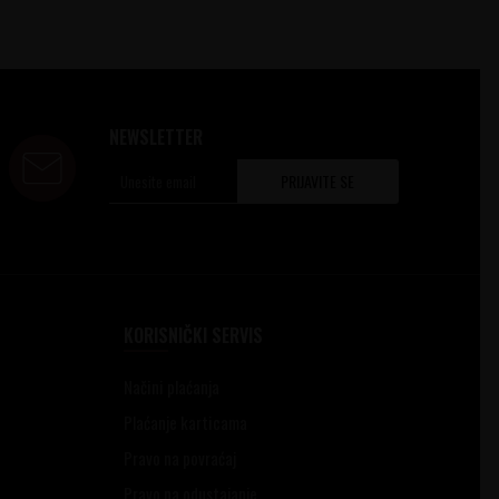
NEWSLETTER
PRIJAVITE SE
KORISNIČKI SERVIS
Načini plaćanja
Plaćanje karticama
Pravo na povraćaj
Pravo na odustajanje