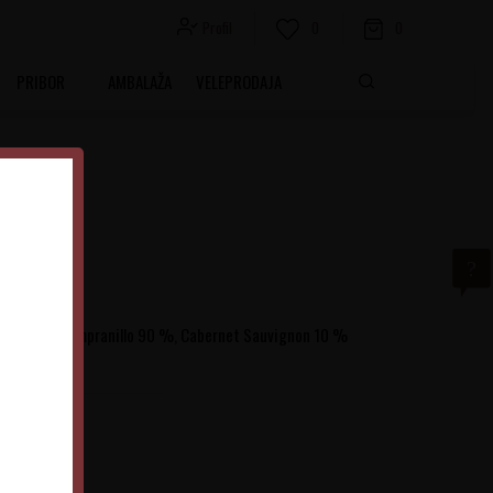
Profil
0
0
PRIBOR
AMBALAŽA
VELEPRODAJA
rti grožđa Tempranillo 90 %, Cabernet Sauvignon 10 %
Španija