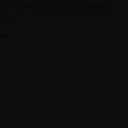
 %, Cabernet Sauvignon 10 %. Pruno 2021 je rezultat pedantnog rada
 koje se nalaze u „zlatnoj milji“ Ribera del Duero. Grožđe se ručno bere
om hrastu.
adića.
ela.