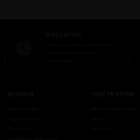
LOYALTY KATRICE
Loyalty programom nagrađuje vernost i
poverenje naših kupaca brojnim
pogodnostima
INFORMACIJE
POMOĆ PRI KUPOVINI
Wine & Pleasure
Uslovi korišćenja i prodaje
Degustaciona sala
Isporuka
Vinska karta
Reklamacije
Iznajmljivanje vinske opreme