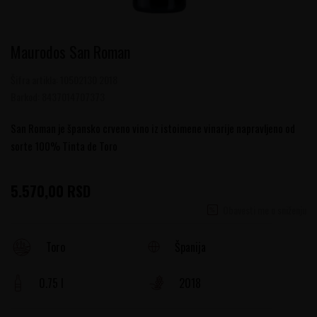
Maurodos San Roman
Šifra artikla:
10502130 2018
Barkod:
8437014707373
San Roman je špansko crveno vino iz istoimene vinarije napravljeno od
sorte 100% Tinta de Toro
5.570,00
RSD
Obavesti me o sniženju
Španija
Toro
0.75 l
2018