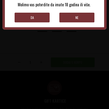
Molimo vas potvrdite da imate 18 godina ili više.
DODAJTE U KORPU
DODAJTE U KORPU
DA
NE
DODAJ U KORPU
GIFT KARTICE
Idealan poklon za sve prilike, bilo da su to venčanja,