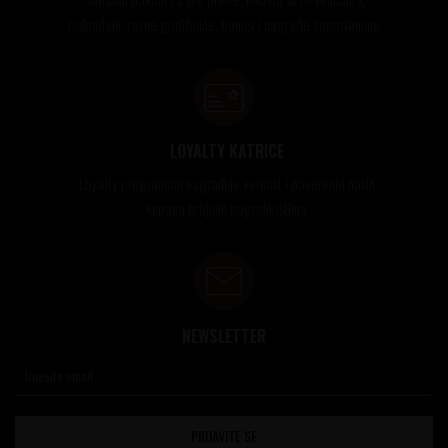
rođendani, razne godišnjice, bonusi i nagrade zaposlenima..
LOYALTY KATRICE
Loyalty programom nagrađuje vernost i poverenje naših
kupaca brojnim pogodnostima
NEWSLETTER
PRIJAVITE SE