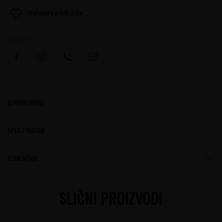
Sačuvajte u listi želja
Podelite:
O PROIZVODU
SPECIFIKACIJA
KOMENTARI
SLIČNI PROIZVODI