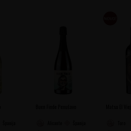
o
Buen Finde Penušavo
Matsu El Vie
Španija
Španija
Alicante
Toro