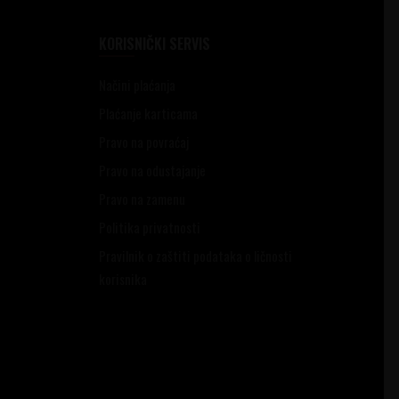
KORISNIČKI SERVIS
Načini plaćanja
Plaćanje karticama
Pravo na povraćaj
Pravo na odustajanje
Pravo na zamenu
Politika privatnosti
Pravilnik o zaštiti podataka o ličnosti
korisnika