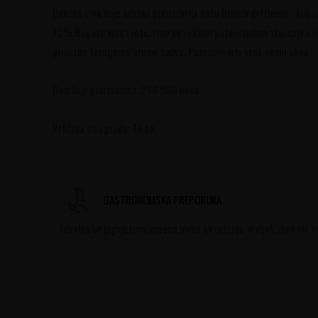
Odlično vino koje snažno predstavlja dušu Ribera del Duero i ku
10%.Bogato vino i intezivno sa velikim potencijalom starenja u bo
prisutne tercijarne arome bačve. Poseduje vrlo svež, voćni ukus.
Godišnja proizvodnja: 240 530 boca.
Veličina vinograda: 78 ha
GASTRONOMSKA PREPORUKA
Idealno uz jagnjetinu, crveno meso sa roštilja, divljač, zreli sir,