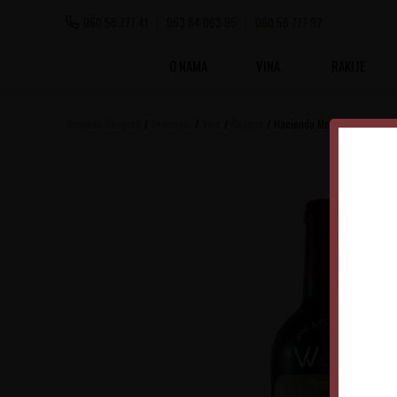
060 56 777 41
063 84 063 95
060 56 777 92
O NAMA
VINA
RAKIJE
Vinoteka Beograd
Proizvodi
Vina
Španija
Hacienda Monasterio