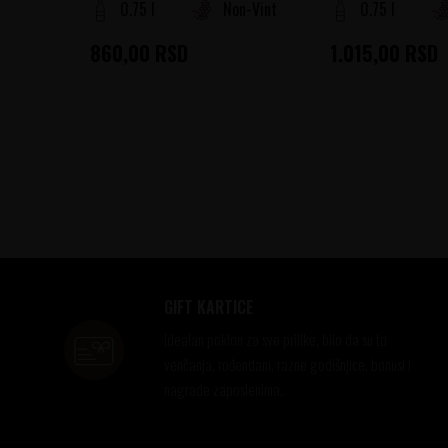
0.75 l
Non-Vintage
0.75 l
860,00
RSD
1.015,00
RSD
GIFT KARTICE
Idealan poklon za sve prilike, bilo da su to
venčanja, rođendani, razne godišnjice, bonusi i
nagrade zaposlenima..