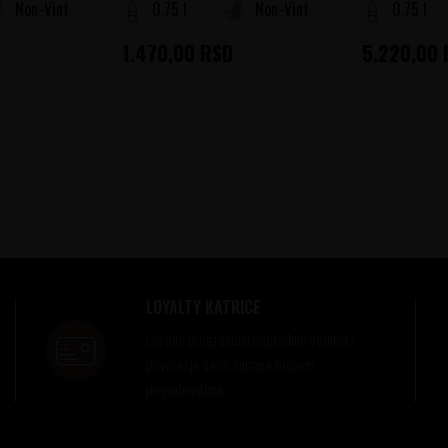
Non-Vintage
0.75 l
Non-Vintage
0.75 l
1.470,00
RSD
5.220,00
LOYALTY KATRICE
Loyalty programom nagrađuje vernost i
poverenje naših kupaca brojnim
pogodnostima