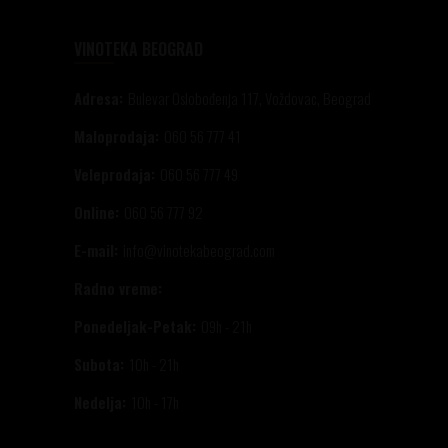
VINOTEKA BEOGRAD
Adresa:
Bulevar Oslobođenja 117, Voždovac, Beograd
Maloprodaja:
060 56 777 41
Veleprodaja:
060 56 777 49
Online:
060 56 777 92
E-mail:
info@vinotekabeograd.com
Radno vreme:
Ponedeljak-Petak:
09h - 21h
Subota:
10h - 21h
Nedelja:
10h - 17h