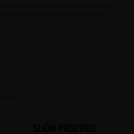
paza njegovih sorti tempranillo 80%,cabernet sauvignon 10%,merlot
ci. Miris mu je vrlo mineralan, sa primesom slatkog luka, vrlo su
 hladno meso.
SLIČNI PROIZVODI