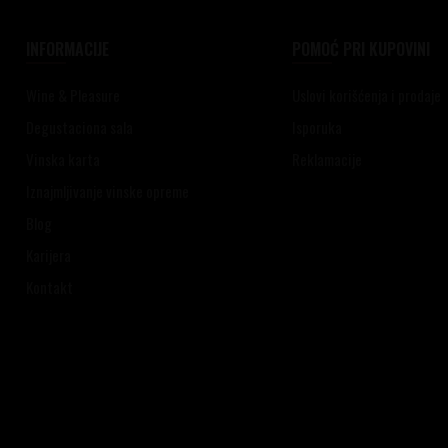
INFORMACIJE
POMOĆ PRI KUPOVINI
Wine & Pleasure
Uslovi korišćenja i prodaje
Degustaciona sala
Isporuka
Vinska karta
Reklamacije
Iznajmljivanje vinske opreme
Blog
Karijera
Kontakt