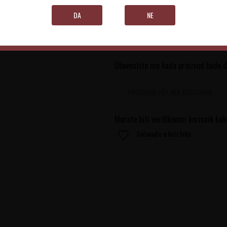
DA
NE
0.75 l
Obavestite me kada proizvod bude 
PROIZVOD VIŠE NIJE DOSTUPAN
Morate biti verifikovani korisnik kak
Sačuvajte u listi želja