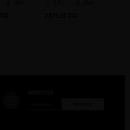
2022
0.75 l
2024
0.75
RSD
2.675,00
RSD
1.435
NEWSLETTER
PRIJAVITE SE