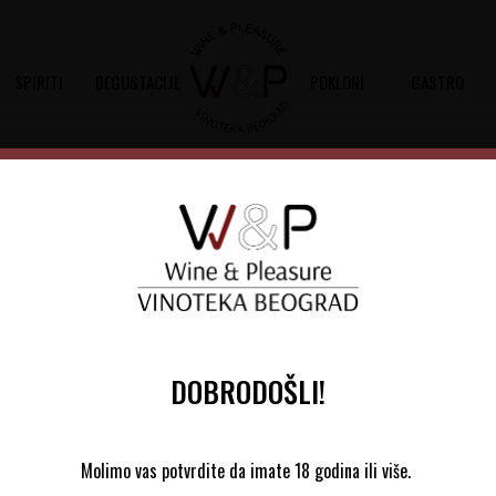
SPIRITI
DEGUSTACIJE
POKLONI
GASTRO
Hacienda Monasterio
Šifra artikla:
10502147 2016
Barkod:
8436000841169
Odlično vino koje snažno predstavlja du
80%,cabernet sauvignon 10%,merlo
DOBRODOŠLI!
Molimo vas potvrdite da imate 18 godina ili više.
Ribera del Duero