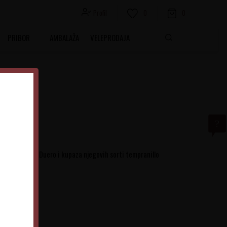
Profil
0
0
PRIBOR
AMBALAŽA
VELEPRODAJA
šu Ribera del Duero i kupaza njegovih sorti tempranillo
t 10%
Španija