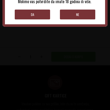
Molimo vas potvrdite da imate 18 godina ili više.
DODAJTE U KORPU
DODAJTE U KORPU
DA
NE
DODAJ U KORPU
GIFT KARTICE
Idealan poklon za sve prilike, bilo da su to venčanja,
rođendani, razne godišnjice, bonusi i nagrade zaposlenima..