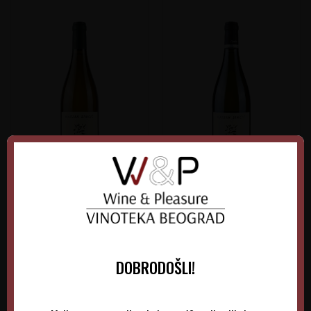
Marjan Simčič Opoka
Marjan Simčič Opoka
Rebula
Chardonnay
Slovenija
Slovenija
Goriška Brda
Goriška Brda
0.75 l
2022
0.75 l
2023
DOBRODOŠLI!
6.135,00
RSD
6.150,00
RSD