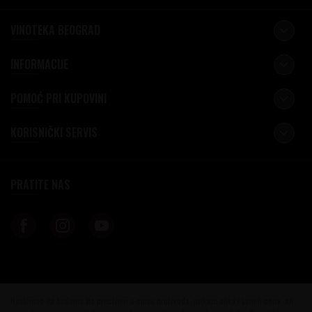
VINOTEKA BEOGRAD
INFORMACIJE
POMOĆ PRI KUPOVINI
KORISNIČKI SERVIS
PRATITE NAS
Nastojimo da budemo što precizniji u opisu proizvoda, prikazu slika i samih cena, ali