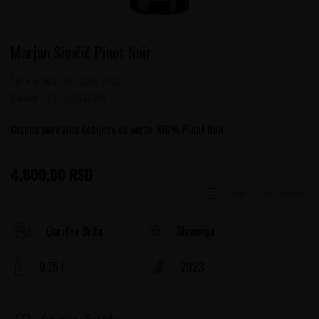
Marjan Simčič Pinot Noir
Šifra artikla:
10202020 2023
Barkod:
3830042637019
Crveno suvo vino dobijeno od sorte 100% Pinot Noir
4.800,00
RSD
Obavesti me o sniženju
Slovenija
Goriška Brda
0.75 l
2023
Sačuvajte u listi želja