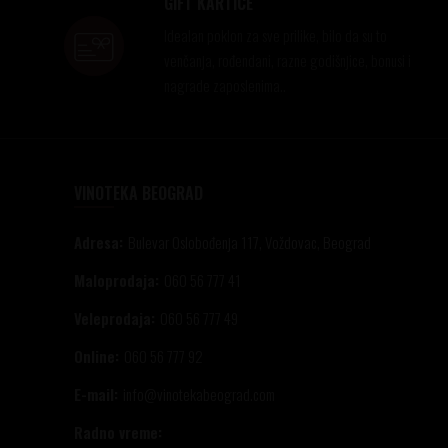
GIFT KARTICE
Idealan poklon za sve prilike, bilo da su to
venčanja, rođendani, razne godišnjice, bonusi i
nagrade zaposlenima..
VINOTEKA BEOGRAD
Adresa:
Bulevar Oslobođenja 117, Voždovac, Beograd
Maloprodaja:
060 56 777 41
Veleprodaja:
060 56 777 49
Online:
060 56 777 92
E-mail:
info@vinotekabeograd.com
Radno vreme: