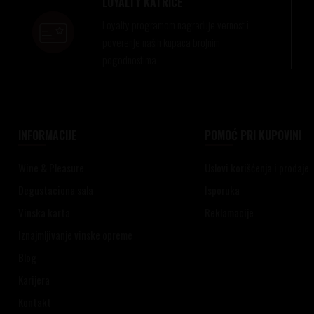
LOYALTY KATRICE
Loyalty programom nagrađuje vernost i
poverenje naših kupaca brojnim
pogodnostima
INFORMACIJE
POMOĆ PRI KUPOVINI
Wine & Pleasure
Uslovi korišćenja i prodaje
Degustaciona sala
Isporuka
Vinska karta
Reklamacije
Iznajmljivanje vinske opreme
Blog
Karijera
Kontakt