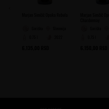
Marjan Simčič Opoka Rebula
Marjan Simčič Op
Chardonnay
Slovenija
Goriška Brda
Goriška Brd
0.75 l
2022
0.75 l
6.135,00
RSD
6.150,00
RSD