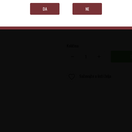
Goriška Brda
DA
NE
0.75 l
Količina:
Sačuvajte u listi želja