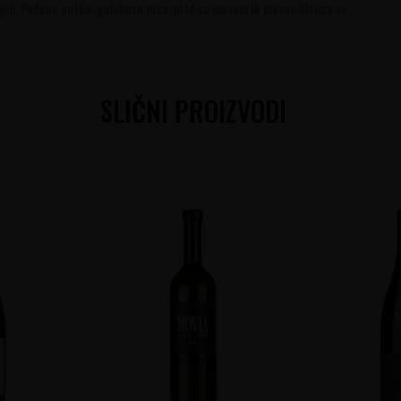
ivljač. Pečena patka, golubova prsa, pite sa mesom ili mesna štruca su
SLIČNI PROIZVODI