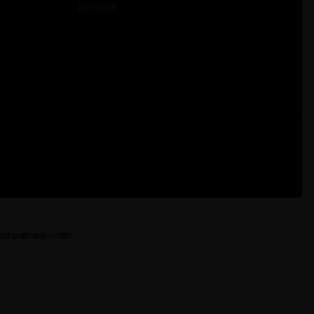
korisnika
ernet prodavnicu slažete