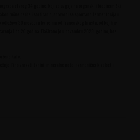
inograda starog 34 godine, koji se uzgaja na organski i biodinamički
akon ručne berbe i sortiranja, sprovodi se spontana fermentacija u
odležava 30 meseci u baricima od francuskog hrasta, od kojih je
arenja i do 20 godina. Flaširano je u novembru 2023. godine, bez
pržene kafe.
šnje. Fino zrnasti tanini, mineralne note, harmonična kiselost i