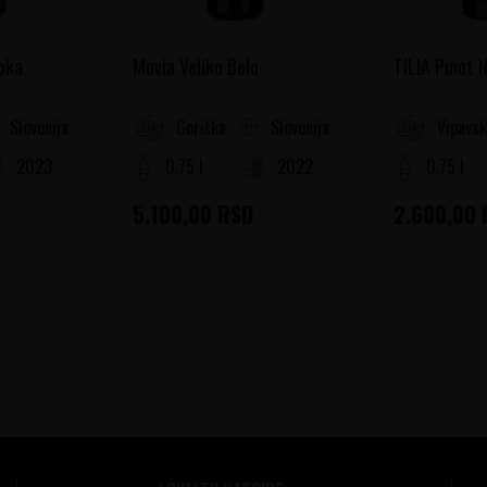
oka
Movia Veliko Belo
TILIA Pinot N
Slovenija
Slovenija
a
Goriška Brda
Vipavsk
2023
0.75 l
2022
0.75 l
5.100,00
RSD
2.600,00