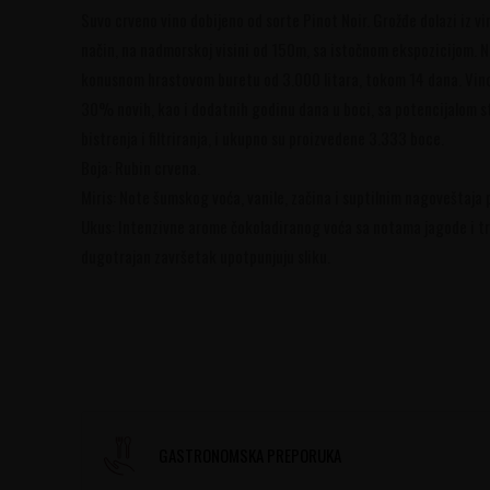
Suvo crveno vino dobijeno od sorte Pinot Noir. Grožđe dolazi iz v
način, na nadmorskoj visini od 150m, sa istočnom ekspozicijom. N
konusnom hrastovom buretu od 3.000 litara, tokom 14 dana. Vino 
30% novih, kao i dodatnih godinu dana u boci, sa potencijalom st
bistrenja i filtriranja, i ukupno su proizvedene 3.333 boce.
Boja: Rubin crvena.
Miris: Note šumskog voća, vanile, začina i suptilnim nagoveštaja 
Ukus: Intenzivne arome čokoladiranog voća sa notama jagode i tre
dugotrajan završetak upotpunjuju sliku.
GASTRONOMSKA PREPORUKA