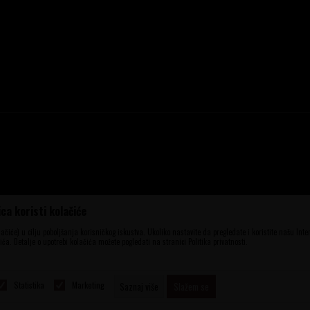
ca koristi kolačiće
ena, ali ne možemo garantovati da su sve
aše ponude i ne podrazumeva da su dostupni
olačiće) u cilju poboljšanja korisničkog iskustva. Ukoliko nastavite da pregledate i koristite našu Int
elefona 060 56 777 41 i 063 84 063 95.
ća. Detalje o upotrebi kolačića možete pogledati na stranici Politika privatnosti.
Statistika
Marketing
Saznaj više
Slažem se