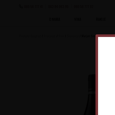
060 56 777 41
063 84 063 95
060 56 777 92
O NAMA
VINA
RAKIJE
Vinoteka Beograd
Proizvodi
Vina
Slovenija
Marjan Simčič Opoka Pinot