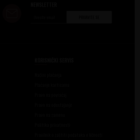
NEWSLETTER
PRIJAVITE SE
KORISNIČKI SERVIS
Načini plaćanja
Plaćanje karticama
Pravo na povraćaj
Pravo na odustajanje
Pravo na zamenu
Politika privatnosti
Pravilnik o zaštiti podataka o ličnosti