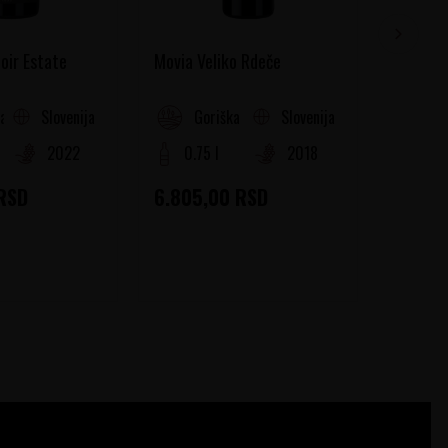
oir Estate
Movia Veliko Rdeče
Marjan 
Slovenija
Slovenija
a Dolina
Goriška Brda
Go
2022
0.75 l
2018
0.75
RSD
6.805,00
RSD
4.800