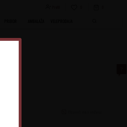
Profil
0
0
PRIBOR
AMBALAŽA
VELEPRODAJA
Noir
ot Noir
Obavesti me o sniženju