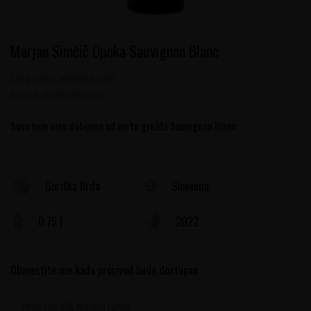
Marjan Simčič Opoka Sauvignon Blanc
Šifra artikla:
10201019 2022
Barkod:
3830042036319
Suvo belo vino dobijeno od sorte grožđa Sauvignon Blanc
Slovenija
Goriška Brda
0.75 l
2022
Obavestite me kada proizvod bude dostupan
PROIZVOD VIŠE NIJE DOSTUPAN