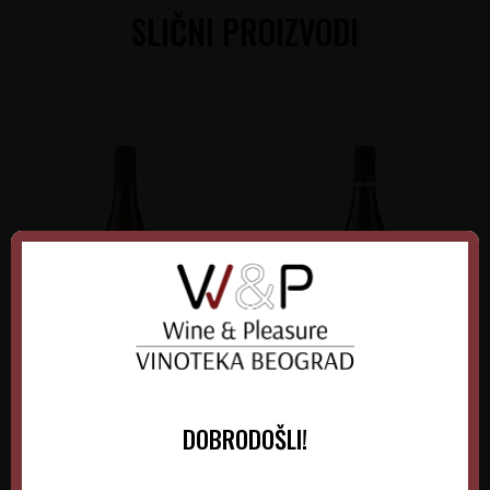
SLIČNI PROIZVODI
Marjan Simčič Opoka
Marjan Simčič Opoka
DOBRODOŠLI!
Rebula
Chardonnay
Slovenija
Slovenija
Goriška Brda
Goriška Brda