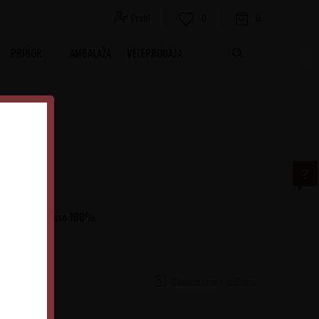
Profil
0
0
PRIBOR
AMBALAŽA
VELEPRODAJA
žđa Sauvignonasse 100%
Obavesti me o sniženju