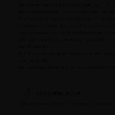
Belo suvo vino dobijeno od sorte grožđa Sauvignonasse 100%.
Dolazi iz samog srca regija Brda, na slovenačkoj strani Kolija, gd
filozofija, praćena strogošću i strašću, daje dašak autentičnost
voćne mirise retke jasnoće. Ovo vino se u Sloveniji proizvodi sam
stručnjaci smatraju da može da odleži u odlično zrelo vino. Ferm
Odležavanje: 7 meseci u rezervoarima od nerđajućeg čelika.
Boja: Slamnato žuta.
Miris: Izražene arome podsećaju na krušku, zelenu jabuku, ogrozd,
zeleni čaj i beli biber.
Ukus: Osvežavajuć i živahan, elegantan i mineralan,srednje tekstu
GASTRONOMSKA PREPORUKA
Uživati kao osveženje ili kao prilog uz sašimi, riblji ili mesni k