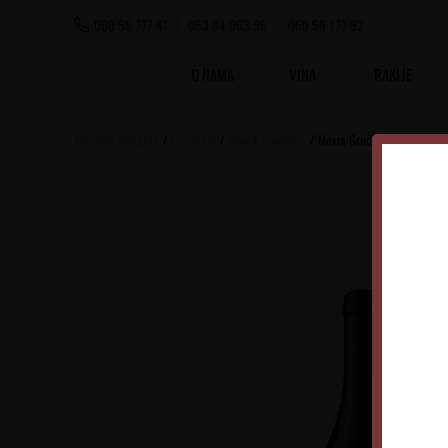
060 56 777 41
063 84 063 95
060 56 777 92
O NAMA
VINA
RAKIJE
Vinoteka Beograd
Proizvodi
Vina
Slovenija
Movia Gredič