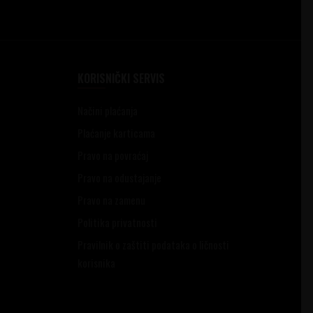
KORISNIČKI SERVIS
Načini plaćanja
Plaćanje karticama
Pravo na povraćaj
Pravo na odustajanje
Pravo na zamenu
Politika privatnosti
Pravilnik o zaštiti podataka o ličnosti
korisnika