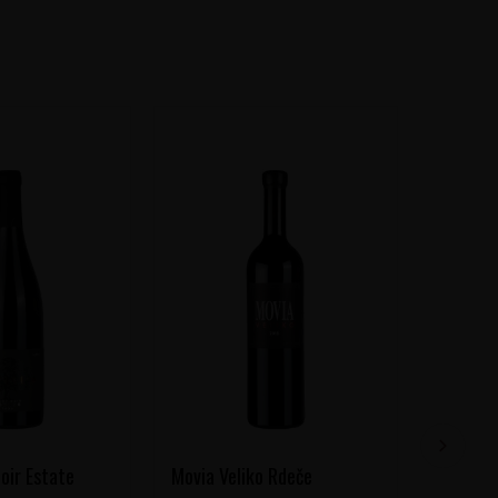
oir Estate
Movia Veliko Rdeče
Marjan 