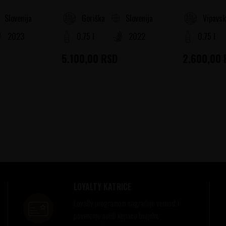
Slovenija
Slovenija
a
Goriška Brda
Vipavsk
2023
0.75 l
2022
0.75 l
5.100,00
RSD
2.600,00
LOYALTY KATRICE
Loyalty programom nagrađuje vernost i
poverenje naših kupaca brojnim