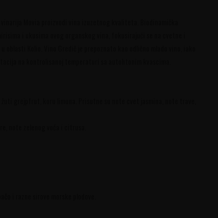
e vinarija Movia proizvodi vina izuzetnog kvaliteta. Biodinamička
i mirisima i ukusima ovog organskog vina, fokusirajući se na cvetne i
o u oblasti Kolio. Vino Gredič je prepoznato kao odlično mlado vino, iako
entacija na kontrolisanoj temperaturi sa autohtonim kvascima.
 žuti grejpfrut, koru limuna. Prisutne su note cvet jasmina, note trave,
re, note zelenog voća i citrusa.
arpačo i razne sirove morske plodove.