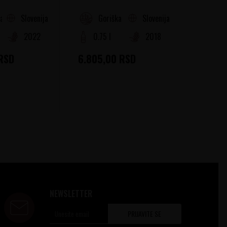
Slovenija
Slovenija
a Dolina
Goriška Brda
Go
2022
0.75 l
2018
0.75
RSD
6.805,00
RSD
4.800
NEWSLETTER
PRIJAVITE SE