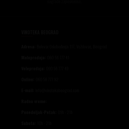
nagrade zaposlenima..
VINOTEKA BEOGRAD
Adresa:
Bulevar Oslobođenja 117, Voždovac, Beograd
Maloprodaja:
060 56 777 41
Veleprodaja:
060 56 777 49
Online:
060 56 777 92
E-mail:
info@vinotekabeograd.com
Radno vreme:
Ponedeljak-Petak:
09h - 21h
Subota:
10h - 21h