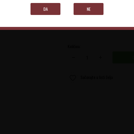
Goriška Brda
DA
NE
0.75 l
Količina:
Sačuvajte u listi želja