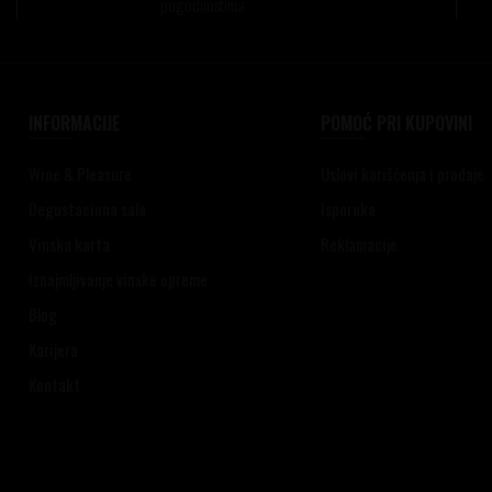
pogodnostima
INFORMACIJE
POMOĆ PRI KUPOVINI
Wine & Pleasure
Uslovi korišćenja i prodaje
Degustaciona sala
Isporuka
Vinska karta
Reklamacije
Iznajmljivanje vinske opreme
Blog
Karijera
Kontakt