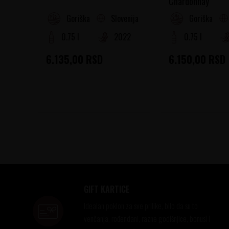
Chardonnay
Slovenija
Goriška Brda
Goriška Brd
0.75 l
2022
0.75 l
6.135,00
RSD
6.150,00
RSD
GIFT KARTICE
Idealan poklon za sve prilike, bilo da su to
venčanja, rođendani, razne godišnjice, bonusi i