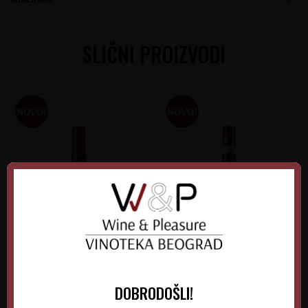
SLIČNI PROIZVODI
DOBRODOŠLI!
Terre Nere Santo Spirito
Zenato Valpolicella