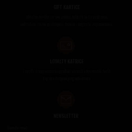
GIFT KARTICE
Idealan poklon za sve prilike, bilo da su to venčanja,
rođendani, razne godišnjice, bonusi i nagrade zaposlenima..
LOYALTY KATRICE
Loyalty programom nagrađuje vernost i poverenje naših
kupaca brojnim pogodnostima
NEWSLETTER