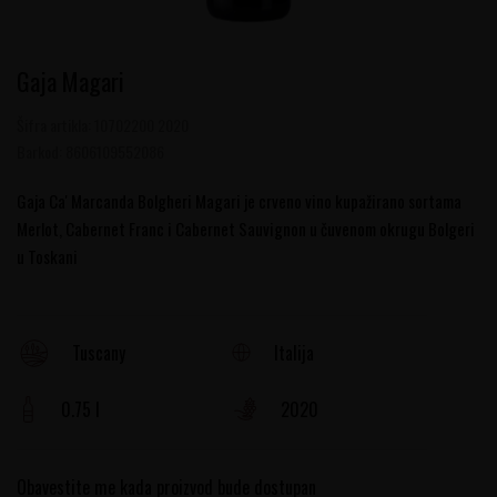
Gaja Magari
Šifra artikla:
10702200 2020
Barkod:
8606109552086
Gaja Ca' Marcanda Bolgheri Magari je crveno vino kupažirano sortama
Merlot, Cabernet Franc i Cabernet Sauvignon u čuvenom okrugu Bolgeri
u Toskani
Italija
Tuscany
0.75 l
2020
Obavestite me kada proizvod bude dostupan