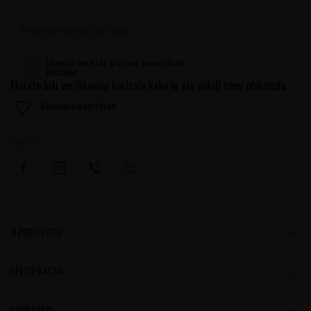
PROIZVOD VIŠE NIJE DOSTUPAN
Obavesti me kada proizvod ponovo bude
dostupan
Morate biti verifikovani korisnik kako bi ste videli cenu proizvoda
Sačuvajte u listi želja
Podelite:
O PROIZVODU
SPECIFIKACIJA
KOMENTARI