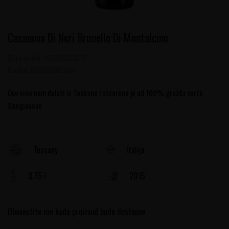
Casanova Di Neri Brunello Di Montalcino
Šifra artikla:
10702023 2015
Barkod:
8025862150306
Ovo vino nam dolazi iz Toskane i stvoreno je od 100% grožđa sorte
Sangiovese
Italija
Tuscany
0.75 l
2015
Obavestite me kada proizvod bude dostupan