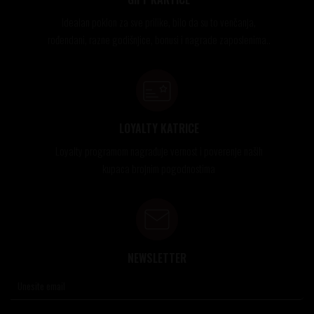
Idealan poklon za sve prilike, bilo da su to venčanja,
rođendani, razne godišnjice, bonusi i nagrade zaposlenima..
LOYALTY KATRICE
Loyalty programom nagrađuje vernost i poverenje naših
kupaca brojnim pogodnostima
NEWSLETTER