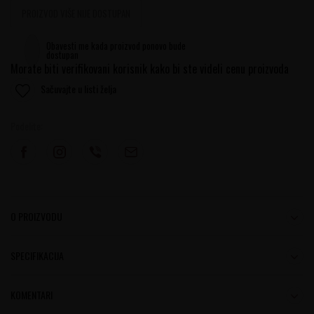
PROIZVOD VIŠE NIJE DOSTUPAN
Obavesti me kada proizvod ponovo bude
dostupan
Morate biti verifikovani korisnik kako bi ste videli cenu proizvoda
Sačuvajte u listi želja
Podelite:
O PROIZVODU
SPECIFIKACIJA
KOMENTARI