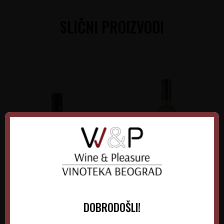
SLIČNI PROIZVODI
Saragat Vermentino
Villa Antinori Bianco
DOBRODOŠLI!