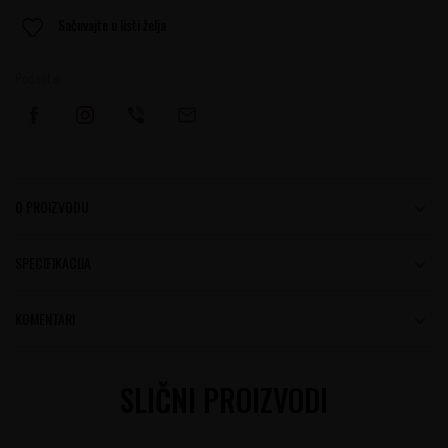
Sačuvajte u listi želja
Podelite:
O PROIZVODU
SPECIFIKACIJA
KOMENTARI
SLIČNI PROIZVODI