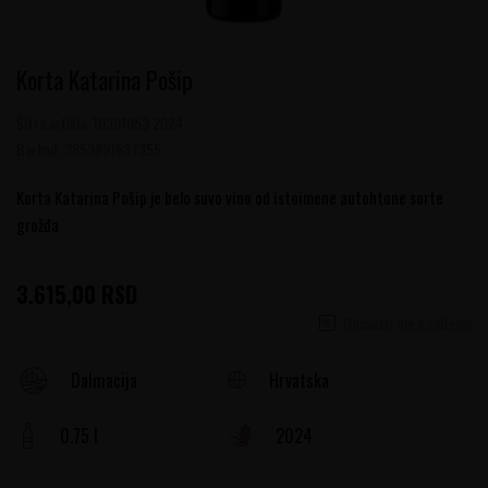
Korta Katarina Pošip
Šifra artikla:
10301053 2024
Barkod:
3859891637355
Korta Katarina Pošip je belo suvo vino od istoimene autohtone sorte
grožđa
3.615,00
RSD
Obavesti me o sniženju
Hrvatska
Dalmacija
0.75 l
2024