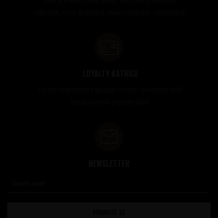
rođendani, razne godišnjice, bonusi i nagrade zaposlenima..
LOYALTY KATRICE
Loyalty programom nagrađuje vernost i poverenje naših
kupaca brojnim pogodnostima
NEWSLETTER
PRIJAVITE SE