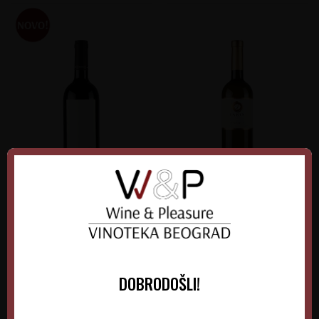
Stina Majstor Plavac Mali
Fakin Malvazija
Hrvatska
Hrvatska
Dalmacija
Istra
DOBRODOŠLI!
0.75 l
2021
0.75 l
2025
3.770,00
RSD
2.050,00
RSD