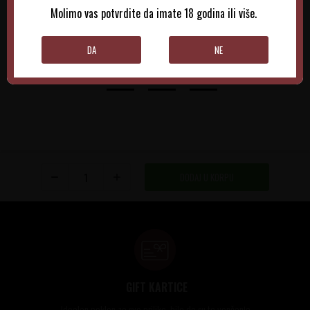
Molimo vas potvrdite da imate 18 godina ili više.
DODAJTE U KORPU
DODAJTE U KORPU
DA
NE
DODAJ U KORPU
GIFT KARTICE
Idealan poklon za sve prilike, bilo da su to venčanja,