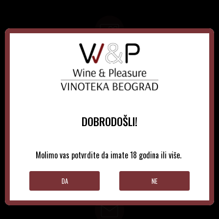
GIFT KARTICE
Idealan poklon za sve prilike, bilo da su to venčanja,
rođendani, razne godišnjice, bonusi i nagrade zaposlenima..
DOBRODOŠLI!
LOYALTY KATRICE
Molimo vas potvrdite da imate 18 godina ili više.
Loyalty programom nagrađuje vernost i poverenje naših
kupaca brojnim pogodnostima
DA
NE