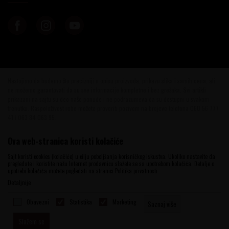
Nastojimo da budemo što precizniji u opisu proizvoda, prikazu slika i samih cena, ali
ne možemo garantovati da su sve informacije kompletne i bez grešaka. Svi artikli
prikazani na sajtu su deo naše ponude i ne podrazumeva da su dostupni u svakom
trenutku. Raspoloživost robe možete proveriti pozivom na brojeve telefona 060 56 777
41 i 063 84 063 95.
©2026
www.vinotekabeograd.com
, Izrada
NB SOFT
. Sva prava zadržana.
Ova web-stranica koristi kolačiće
Sajt koristi cookies (kolačiće) u cilju poboljšanja korisničkog iskustva. Ukoliko nastavite da
pregledate i koristite našu Internet prodavnicu slažete se sa upotrebom kolačića. Detalje o
upotrebi kolačića možete pogledati na stranici Politika privatnosti.
Detaljnije
Obavezni
Statistika
Marketing
Saznaj više
Slažem se