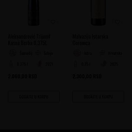
Aleksandrović Trijumf
Malvazija Istarska
Kasna Berba 0.375L
Coronica
Srbija
Hrvatska
Šumadijski Rejon
Istra
0.375 l
2021
0.75 l
2025
2.060,00
RSD
2.300,00
RSD
DODAJTE U KORPU
DODAJTE U KORPU