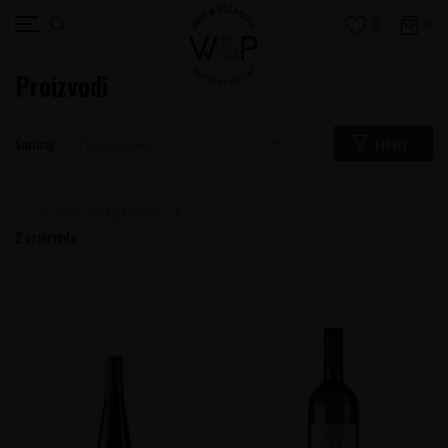
0
0
Proizvodi
Filteri
Sortiraj
atc-d-o-o--umag-koreniki
2
proizvoda