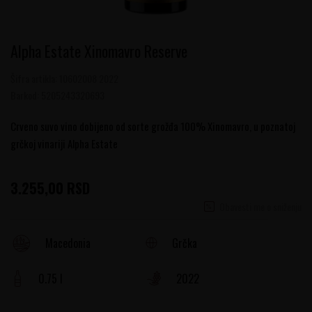
Alpha Estate Xinomavro Reserve
Šifra artikla:
10602008 2022
Barkod:
5205243320693
Crveno suvo vino dobijeno od sorte grožđa 100% Xinomavro, u poznatoj
grčkoj vinariji Alpha Estate
3.255,00
RSD
Obavesti me o sniženju
Grčka
Macedonia
0.75 l
2022