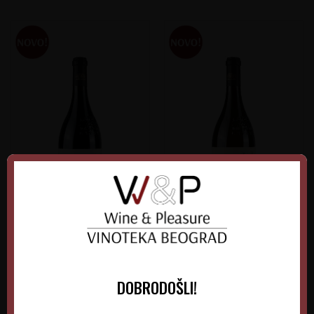
Alpha Tannat
Alpha Estate Chardonnay
Grčka
Grčka
Macedonia
Macedonia
DOBRODOŠLI!
0.75 l
2020
0.75 l
2024