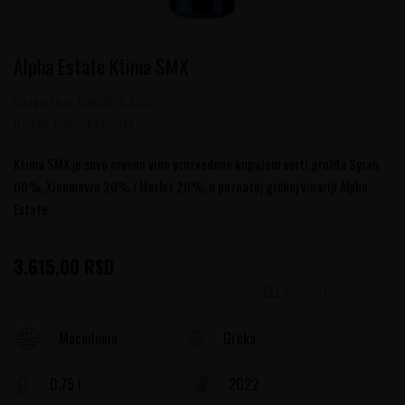
Alpha Estate Ktima SMX
Šifra artikla:
10602028 2022
Barkod:
5205243320761
Ktima SMX je suvo crveno vino prozvedeno kupažom sorti grožđa Syrah
60%, Xinomavro 20% i Merlot 20%, u poznatoj grčkoj vinariji Alpha
Estate
3.615,00
RSD
Obavesti me o sniženju
Grčka
Macedonia
0.75 l
2022