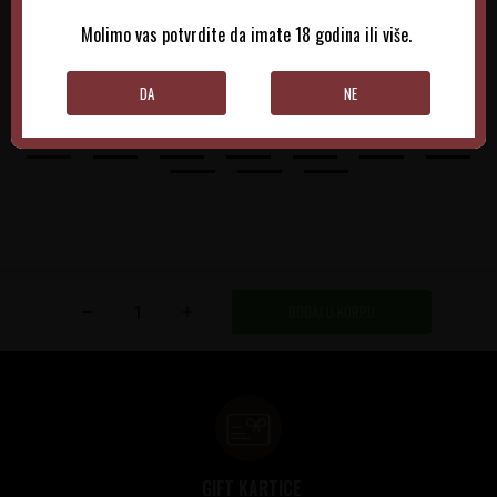
3.130,00
RSD
3.240,00
RSD
Molimo vas potvrdite da imate 18 godina ili više.
DODAJTE U KORPU
DODAJTE U KORPU
DA
NE
DODAJ U KORPU
GIFT KARTICE