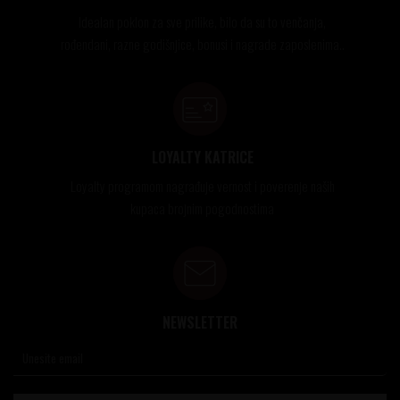
Idealan poklon za sve prilike, bilo da su to venčanja,
rođendani, razne godišnjice, bonusi i nagrade zaposlenima..
LOYALTY KATRICE
Loyalty programom nagrađuje vernost i poverenje naših
kupaca brojnim pogodnostima
NEWSLETTER