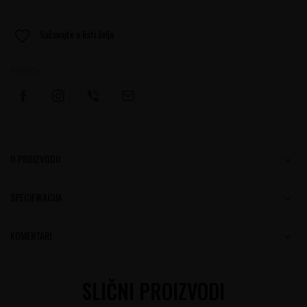
Sačuvajte u listi želja
Podelite:
O PROIZVODU
SPECIFIKACIJA
KOMENTARI
SLIČNI PROIZVODI