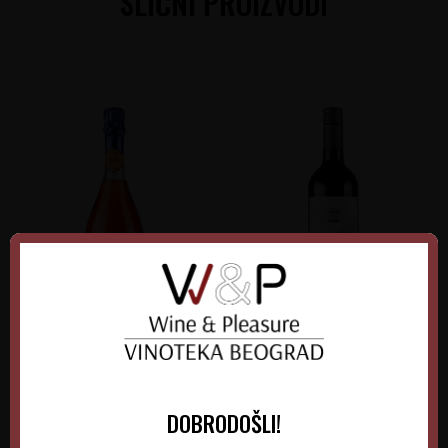
SLIČNI PROIZVODI
Nozeco Spritz
La Baume Saint Paul
Cabernet-Syrah
Francuska
Francuska
Languedoc-Roussillon
Languedoc-Roussillon
DOBRODOŠLI!
0.75 l
Non-Vintage
0.75 l
Non-Vintage