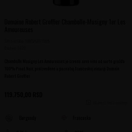
Domaine Robert Groffier Chambolle-Musigny 1er Les
Amoureuses
Šifra artikla:
10802586 2015
Barkod:
5720
Chambolle Musigny Les Amoureuses je crveno suvo vino od sorte grožđa
100% Pinot Noir, proizvedeno u poznatoj francuskoj vinariji Domain
Robert Groffier
119.750,00
RSD
Obavesti me o sniženju
Francuska
Burgundy