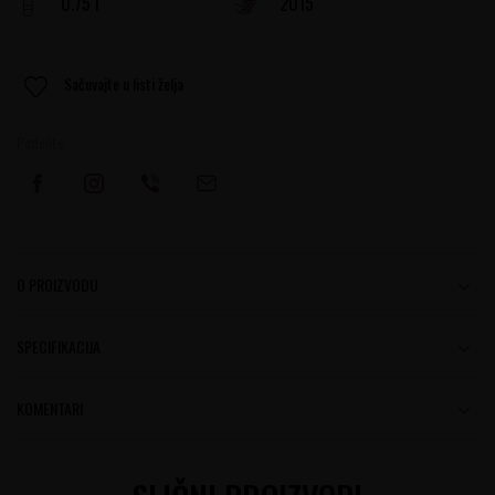
0.75 l
2015
Sačuvajte u listi želja
Podelite:
O PROIZVODU
SPECIFIKACIJA
KOMENTARI