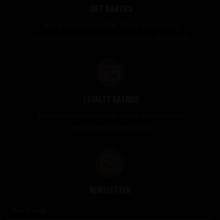
GIFT KARTICE
Idealan poklon za sve prilike, bilo da su to venčanja,
rođendani, razne godišnjice, bonusi i nagrade zaposlenima..
LOYALTY KATRICE
Loyalty programom nagrađuje vernost i poverenje naših
kupaca brojnim pogodnostima
NEWSLETTER