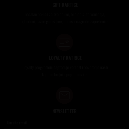
GIFT KARTICE
Idealan poklon za sve prilike, bilo da su to venčanja,
rođendani, razne godišnjice, bonusi i nagrade zaposlenima..
LOYALTY KATRICE
Loyalty programom nagrađuje vernost i poverenje naših
kupaca brojnim pogodnostima
NEWSLETTER