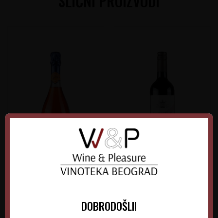
SLIČNI PROIZVODI
Nozeco Spritz
La Baume Sant Paul
Cabernet-Syrah
Francuska
Francuska
Languedoc-Roussillon
Languedoc-Roussillon
DOBRODOŠLI!
0.75 l
Non-Vintage
0.75 l
Non-Vintage