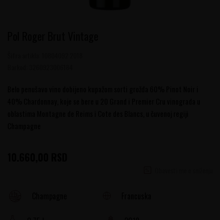
Pol Roger Brut Vintage
Šifra artikla:
10804092 2018
Barkod:
3260923006184
Belo penušavo vino dobijeno kupažom sorti grožđa 60% Pinot Noir i
40% Chardonnay, koje se bere u 20 Grand i Premier Cru vinograda u
oblastima Montagne de Reims i Cote des Blancs, u čuvenoj regiji
Champagne
10.660,00
RSD
Obavesti me o sniženju
Francuska
Champagne