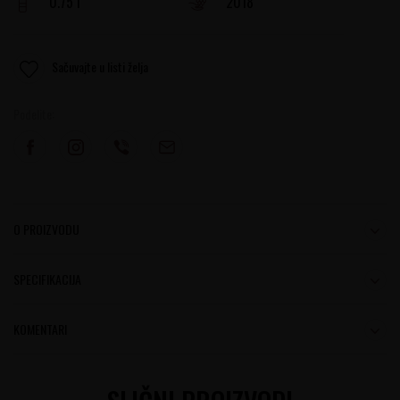
0.75 l
2018
Sačuvajte u listi želja
Podelite:
O PROIZVODU
SPECIFIKACIJA
KOMENTARI