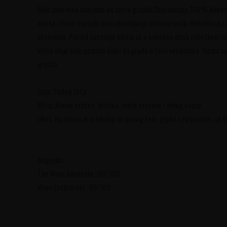
Belo suvo vino dobijeno od sorte grožđa Chardonnay 100%.Nakon 
marta, što je izazvalo brzo obnavljanje ciklusa rasta. Nekoliko jut
oštećenja. Period cvetanja odvija se u nekoliko dana početkom jun
kišne oluje koje pomažu biljci da pređe u fazu verajziona. Berba 
grožđa.
Boja: Zlatno žuta.
Miris: Arome kruške, lešnika, sveže breskve i belog cveća.
Ukus: Na nepcu je srednjeg do punog tela, gipko i elegantno, sa t
Nagrade:
The Wine Advocate -88/100
Wine Enthusiast -91/100