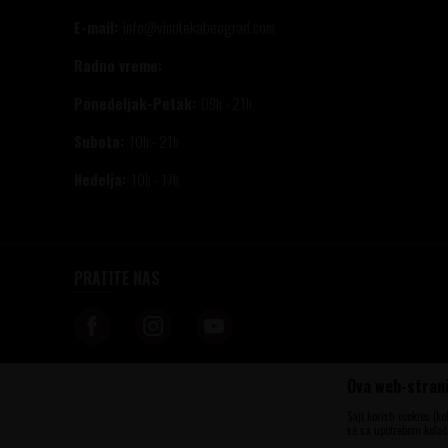
E-mail:
info@vinotekabeograd.com
Radno vreme:
Ponedeljak-Petak:
09h - 21h
Subota:
10h - 21h
Nedelja:
10h - 17h
PRATITE NAS
Ova web-strani
Nastojimo da budemo što precizniji u opisu proizvoda, prikazu slika i samih c
informacije kompletne i bez grešaka. Svi artikli prikazani na sajtu su deo n
Sajt koristi cookies (k
u svakom trenutku. Raspoloživost robe možete proveriti pozivom na brojeve t
se sa upotrebom kolači