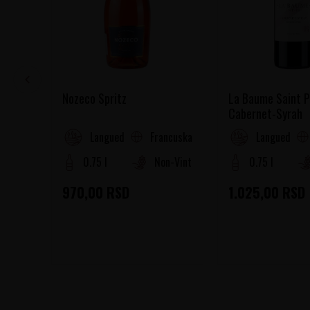
Nozeco Spritz
La Baume Saint P
Cabernet-Syrah
Francuska
Languedoc-Roussillon
Languedoc-R
0.75 l
Non-Vintage
0.75 l
970,00
RSD
1.025,00
RSD