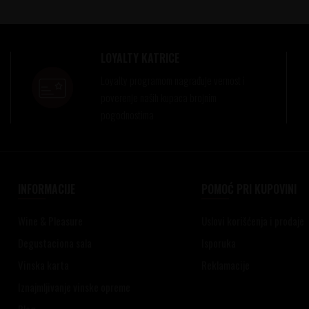
LOYALTY KATRICE
Loyalty programom nagrađuje vernost i
poverenje naših kupaca brojnim
pogodnostima
INFORMACIJE
POMOĆ PRI KUPOVINI
Wine & Pleasure
Uslovi korišćenja i prodaje
Degustaciona sala
Isporuka
Vinska karta
Reklamacije
Iznajmljivanje vinske opreme
Blog