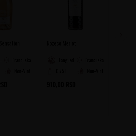
 Sensation
Nozeco Merlot
Nozeco 
Francuska
Francuska
a (Cotes de Provence)
Languedoc-Roussillon
La
Non-Vintage
0.75 l
Non-Vintage
0.75
RSD
910,00
RSD
910,0