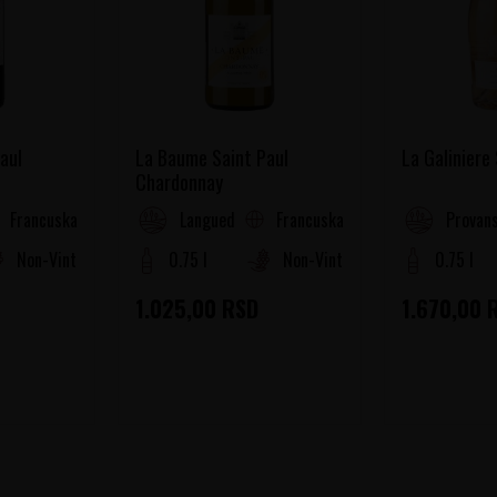
aul
La Baume Saint Paul
La Galiniere
Chardonnay
Francuska
Francuska
oussillon
Languedoc-Roussillon
Provans
Non-Vintage
0.75 l
Non-Vintage
0.75 l
1.025,00
RSD
1.670,00