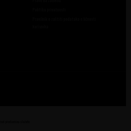
Politika privatnosti
Pravilnik o zaštiti podataka o ličnosti
korisnika
ernet prodavnicu slažete