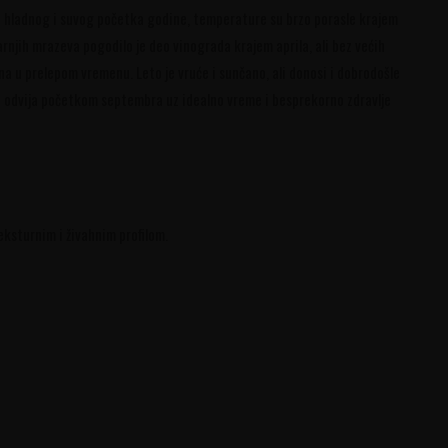
hladnog i suvog početka godine, temperature su brzo porasle krajem
arnjih mrazeva pogodilo je deo vinograda krajem aprila, ali bez većih
a u prelepom vremenu. Leto je vruće i sunčano, ali donosi i dobrodošle
se odvija početkom septembra uz idealno vreme i besprekorno zdravlje
eksturnim i živahnim profilom.