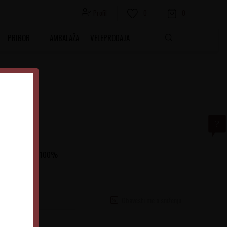
Profil
0
0
PRIBOR
AMBALAŽA
VELEPRODAJA
žđa Chardonnay 100%
Obavesti me o sniženju