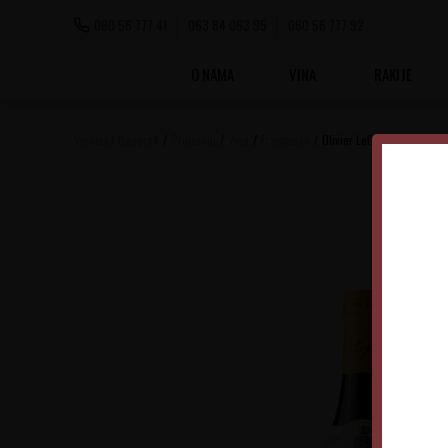
060 56 777 41
063 84 063 95
060 56 777 92
O NAMA
VINA
RAKIJE
Vinoteka Beograd
Proizvodi
Vina
Francuska
Olivier Leflaive Meursault