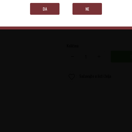
Bourgogne
DA
NE
0.75 l
Količina:
Sačuvajte u listi želja