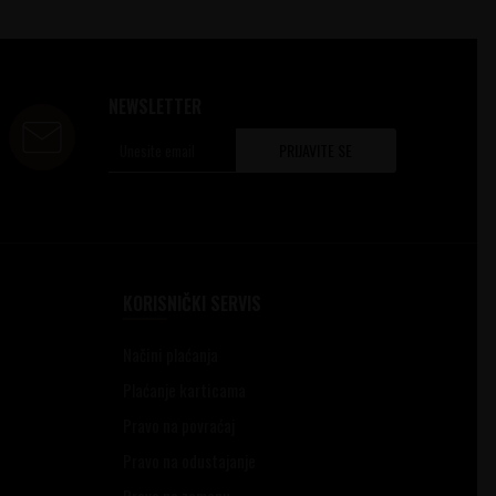
NEWSLETTER
PRIJAVITE SE
KORISNIČKI SERVIS
Načini plaćanja
Plaćanje karticama
Pravo na povraćaj
Pravo na odustajanje
Pravo na zamenu