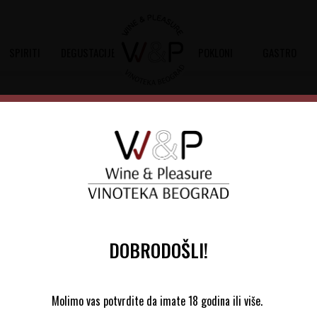
SPIRITI
DEGUSTACIJE
POKLONI
GASTRO
Olivier Leflaive Meursault
Šifra artikla:
10801021 2017
Barkod:
3442320940647
Belo suvo vino dobijeno od sorte gro
DOBRODOŠLI!
17.150,00
RSD
Molimo vas potvrdite da imate 18 godina ili više.