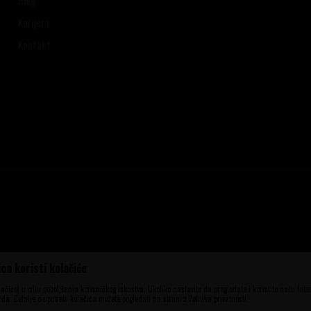
Karijera
Kontakt
ca koristi kolačiće
ena, ali ne možemo garantovati da su sve
aše ponude i ne podrazumeva da su dostupni
olačiće) u cilju poboljšanja korisničkog iskustva. Ukoliko nastavite da pregledate i koristite našu Int
elefona 060 56 777 41 i 063 84 063 95.
ća. Detalje o upotrebi kolačića možete pogledati na stranici Politika privatnosti.