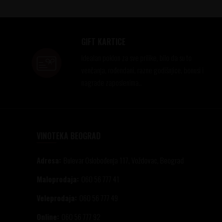
GIFT KARTICE
Idealan poklon za sve prilike, bilo da su to
venčanja, rođendani, razne godišnjice, bonusi i
nagrade zaposlenima..
VINOTEKA BEOGRAD
Adresa:
Bulevar Oslobođenja 117, Voždovac, Beograd
Maloprodaja:
060 56 777 41
Veleprodaja:
060 56 777 49
Online:
060 56 777 92