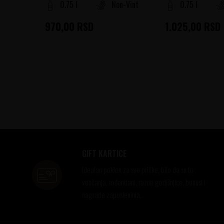
0.75 l
Non-Vintage
0.75 l
970,00
RSD
1.025,00
RSD
GIFT KARTICE
Idealan poklon za sve prilike, bilo da su to
venčanja, rođendani, razne godišnjice, bonusi i
nagrade zaposlenima..