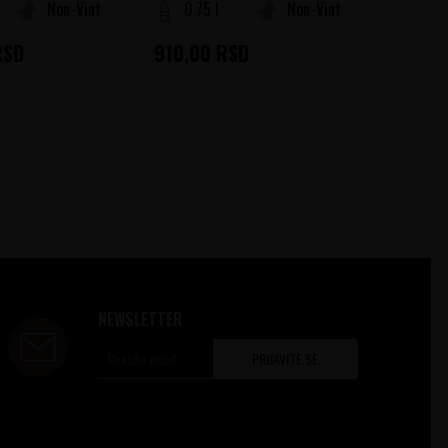
Non-Vintage
0.75 l
Non-Vintage
0.75
RSD
910,00
RSD
910,0
NEWSLETTER
PRIJAVITE SE