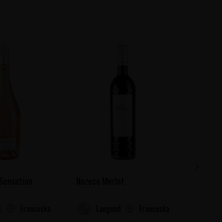
 Sensation
Nozeco Merlot
Nozeco 
Francuska
Francuska
a (Cotes de Provence)
Languedoc-Roussillon
La