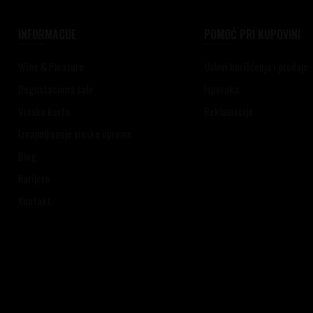
INFORMACIJE
POMOĆ PRI KUPOVINI
Wine & Pleasure
Uslovi korišćenja i prodaje
Degustaciona sala
Isporuka
Vinska karta
Reklamacije
Iznajmljivanje vinske opreme
Blog
Karijera
Kontakt