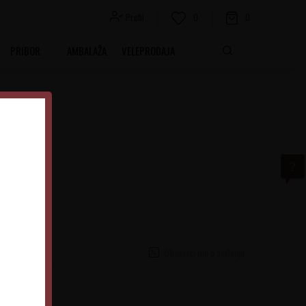
Profil
0
0
PRIBOR
AMBALAŽA
VELEPRODAJA
Obavesti me o sniženju
0.75 l