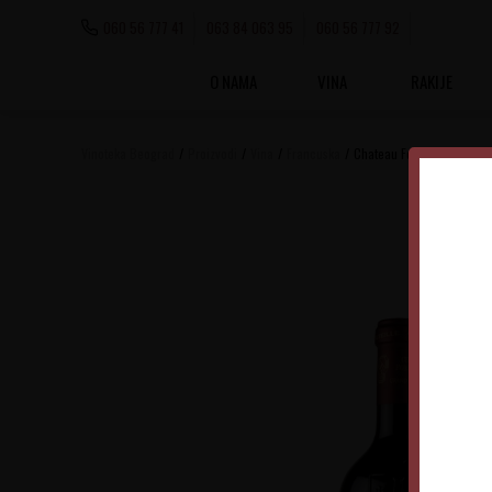
060 56 777 41
063 84 063 95
060 56 777 92
O NAMA
VINA
RAKIJE
Vinoteka Beograd
Proizvodi
Vina
Francuska
Chateau Fombrauge