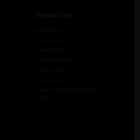
KORISNIČKI SERVIS
Načini plaćanja
Plaćanje karticama
Pravo na povraćaj
Pravo na odustajanje
Pravo na zamenu
Politika privatnosti
Pravilnik o zaštiti podataka o ličnosti
korisnika