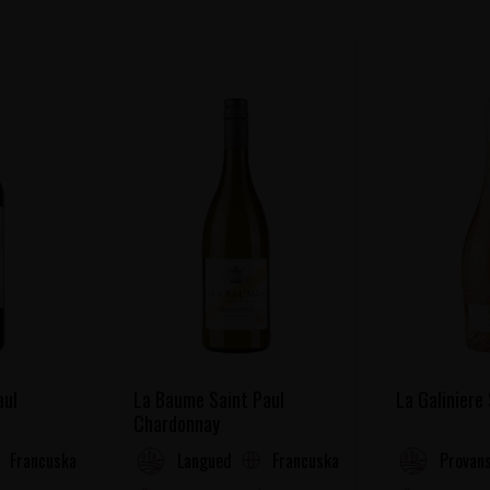
aul
La Baume Saint Paul
La Galiniere
Chardonnay
Francuska
Francuska
oussillon
Languedoc-Roussillon
Provans