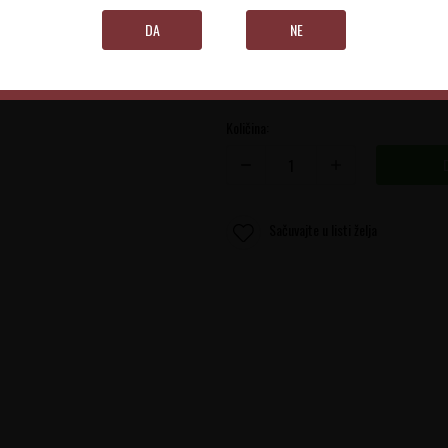
DA
NE
2020
Količina:
Sačuvajte u listi želja