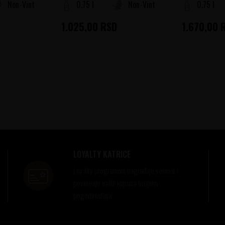
Non-Vintage
0.75 l
Non-Vintage
0.75 l
1.025,00
RSD
1.670,00
LOYALTY KATRICE
Loyalty programom nagrađuje vernost i
poverenje naših kupaca brojnim
pogodnostima