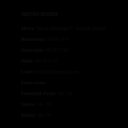
VINOTEKA BEOGRAD
Adresa:
Bulevar Oslobođenja 117, Voždovac, Beograd
Maloprodaja:
060 56 777 41
Veleprodaja:
060 56 777 49
Online:
060 56 777 92
E-mail:
info@vinotekabeograd.com
Radno vreme:
Ponedeljak-Petak:
09h - 21h
Subota:
10h - 21h
Nedelja:
10h - 17h