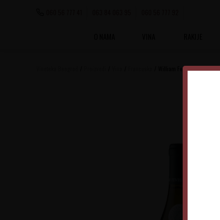
060 56 777 41
063 84 063 95
060 56 777 92
O NAMA
VINA
RAKIJE
Vinoteka Beograd
Proizvodi
Vina
Francuska
William Fevre Chablis Les