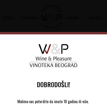
SPIRITI
DEGUSTACIJE
POKLONI
GASTRO
 Preuses
William Fevre Chablis Les P
Šifra artikla:
10801209 2019
Barkod:
3443627810459
William Fevre Chablis Grand Cru Les P
grožđa 100% Chardonnay
DOBRODOŠLI!
Molimo vas potvrdite da imate 18 godina ili više.
Bourgogne