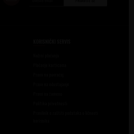
PRIJAVITE SE
KORISNIČKI SERVIS
Načini plaćanja
Plaćanje karticama
Pravo na povraćaj
Pravo na odustajanje
Pravo na zamenu
Politika privatnosti
Pravilnik o zaštiti podataka o ličnosti
korisnika