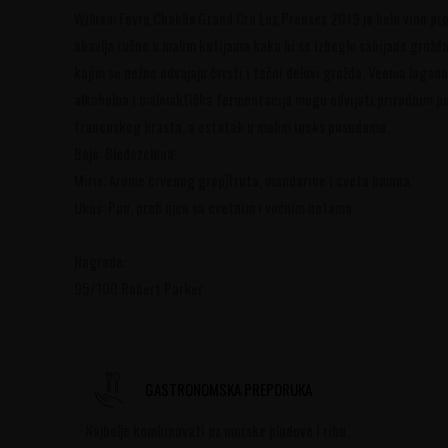
William Fevre Chablis Grand Cru Les Preuses 2019 je belo vino 
obavlja ručno u malim kutijama kako bi se izbeglo sabijane grož
kojim se nežno odvajaju čvrsti i tečni delovi grožđa. Veoma lagano
alkoholna i malolaktička fermentacija mogu odvijati prirodnim p
francuskog hrasta, a ostatak u malim inoks posudama.
Boja: Bledozelena.
Miris: Arome crvenog grepjfruta, mandarine i cveta limuna.
Ukus: Pun, prefi njen sa cvetnim i voćnim notama.
Nagrade:
95/100 Robert Parker
GASTRONOMSKA PREPORUKA
Najbolje kombinovati uz morske plodove i ribu.