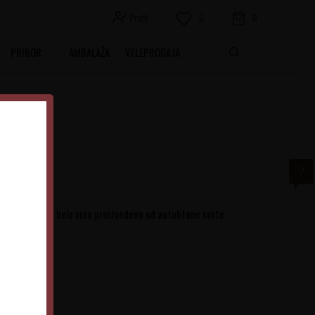
Profil
0
0
PRIBOR
AMBALAŽA
VELEPRODAJA
reuses
reuses 2019 je belo vino proizvedeno od autohtone sorte
Francuska