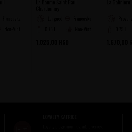
aul
La Baume Saint Paul
La Galiniere
Chardonnay
Francuska
Francuska
oussillon
Languedoc-Roussillon
Provans
Non-Vintage
0.75 l
Non-Vintage
0.75 l
1.025,00
RSD
1.670,00
LOYALTY KATRICE
Loyalty programom nagrađuje vernost i