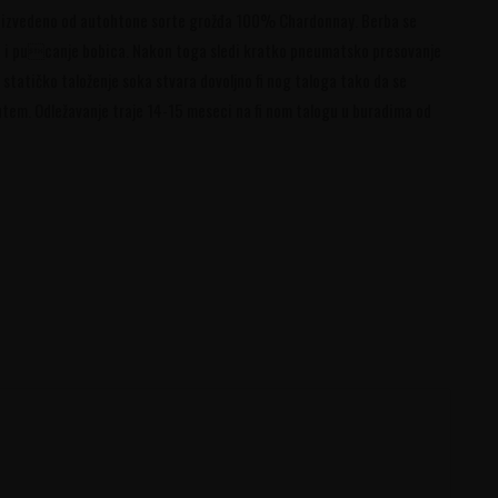
proizvedeno od autohtone sorte grožđa 100% Chardonnay. Berba se
đa i pucanje bobica. Nakon toga sledi kratko pneumatsko presovanje
 statičko taloženje soka stvara dovoljno fi nog taloga tako da se
utem. Odležavanje traje 14-15 meseci na fi nom talogu u buradima od