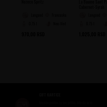
Nozeco Spritz
La Baume Sant P
Cabernet-Syrah
Francuska
Languedoc-Roussillon
Languedoc-R
0.75 l
Non-Vintage
0.75 l
970,00
RSD
1.025,00
RSD
GIFT KARTICE
Idealan poklon za sve prilike, bilo da su to