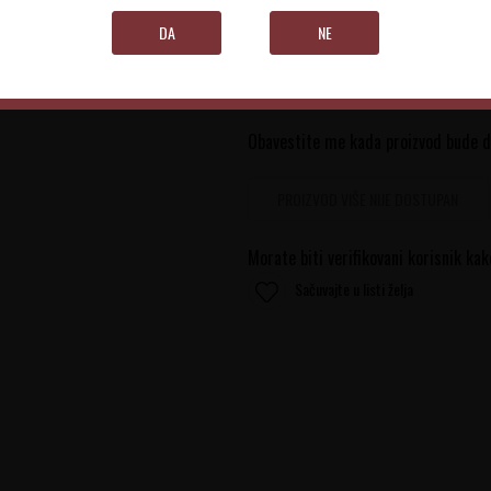
DA
NE
0.75 l
Obavestite me kada proizvod bude 
PROIZVOD VIŠE NIJE DOSTUPAN
Morate biti verifikovani korisnik kak
Sačuvajte u listi želja