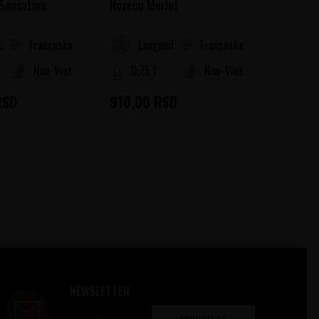
 Sensation
Nozeco Merlot
Nozeco 
Francuska
Francuska
a (Cotes de Provence)
Languedoc-Roussillon
La
Non-Vintage
0.75 l
Non-Vintage
0.75
RSD
910,00
RSD
910,0
NEWSLETTER