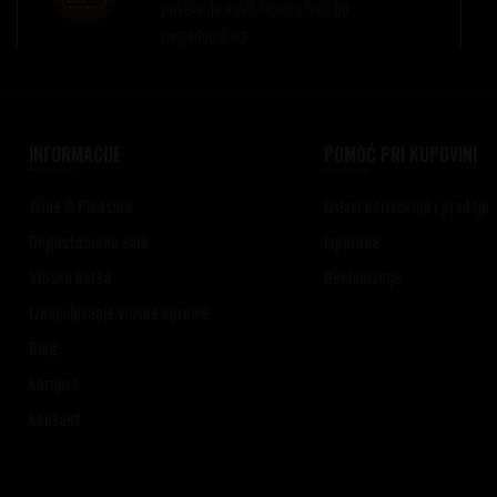
poverenje naših kupaca brojnim
pogodnostima
INFORMACIJE
POMOĆ PRI KUPOVINI
Wine & Pleasure
Uslovi korišćenja i prodaje
Degustaciona sala
Isporuka
Vinska karta
Reklamacije
Iznajmljivanje vinske opreme
Blog
Karijera
Kontakt