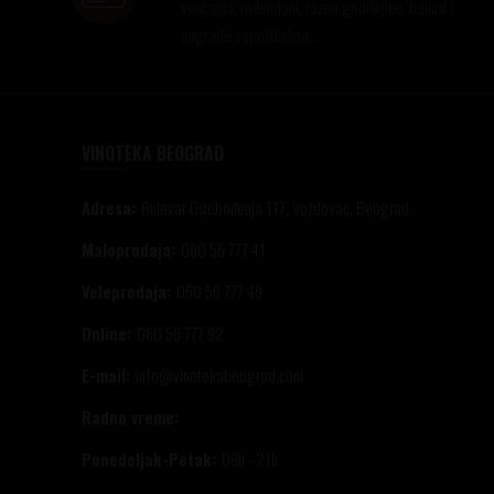
venčanja, rođendani, razne godišnjice, bonusi i
nagrade zaposlenima..
VINOTEKA BEOGRAD
Adresa:
Bulevar Oslobođenja 117, Voždovac, Beograd
Maloprodaja:
060 56 777 41
Veleprodaja:
060 56 777 49
Online:
060 56 777 92
E-mail:
info@vinotekabeograd.com
Radno vreme:
Ponedeljak-Petak:
09h - 21h