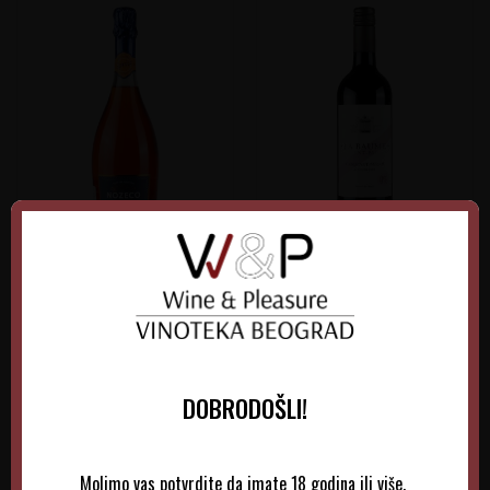
Nozeco Spritz
La Baume Saint Paul
Cabernet-Syrah
Francuska
Francuska
Languedoc-Roussillon
Languedoc-Roussillon
0.75 l
Non-Vintage
0.75 l
Non-Vintage
DOBRODOŠLI!
970,00
RSD
1.025,00
RSD
Molimo vas potvrdite da imate 18 godina ili više.