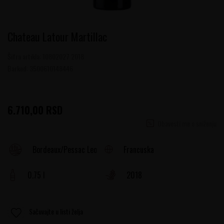
Chateau Latour Martillac
Šifra artikla:
10802027 2018
Barkod:
3500610148446
6.710,00
RSD
Obavesti me o sniženju
Francuska
Bordeaux/Pessac Leognan
0.75 l
2018
Sačuvajte u listi želja