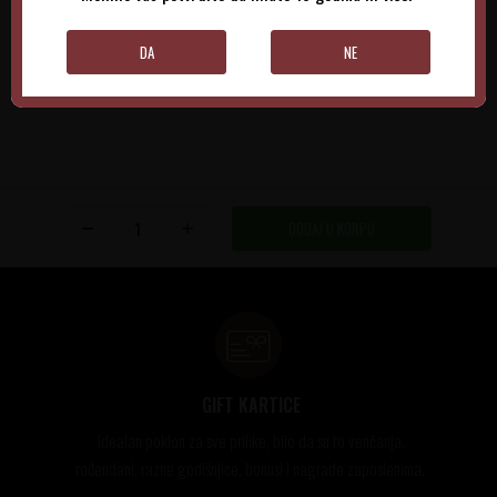
DODAJTE U KORPU
DODAJTE U KORPU
DA
NE
DODAJ U KORPU
GIFT KARTICE
Idealan poklon za sve prilike, bilo da su to venčanja,
rođendani, razne godišnjice, bonusi i nagrade zaposlenima..