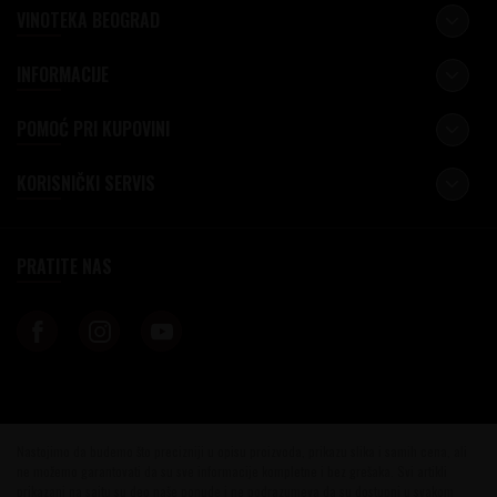
VINOTEKA BEOGRAD
INFORMACIJE
POMOĆ PRI KUPOVINI
KORISNIČKI SERVIS
PRATITE NAS
Nastojimo da budemo što precizniji u opisu proizvoda, prikazu slika i samih cena, ali
ne možemo garantovati da su sve informacije kompletne i bez grešaka. Svi artikli
prikazani na sajtu su deo naše ponude i ne podrazumeva da su dostupni u svakom