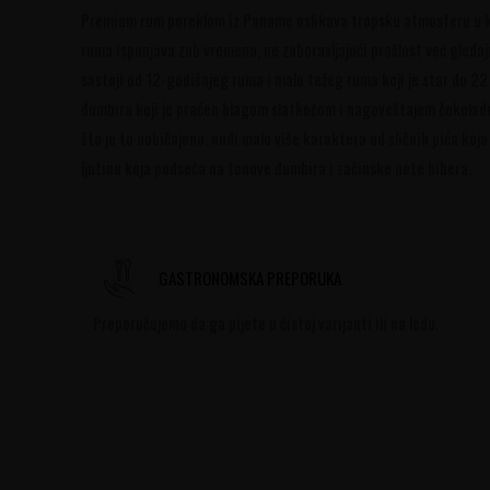
Premium rum poreklom iz Paname oslikava tropsku atmosferu u ko
ruma ispunjava zub vremena, ne zaboravljajući prošlost već gleda
sastoji od 12-godišnjeg ruma i malo težeg ruma koji je star do 
đumbira koji je praćen blagom slatkoćom i nagoveštajem čokolade
što je to uobičajeno, nudi malo više karaktera od sličnih pića koj
ljutinu koja podseća na tonove đumbira i začinske note bibera.
GASTRONOMSKA PREPORUKA
Preporučujemo da ga pijete u čistoj varijanti ili na ledu.