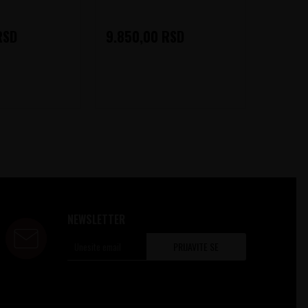
RSD
9.850,00
RSD
22.60
NEWSLETTER
PRIJAVITE SE