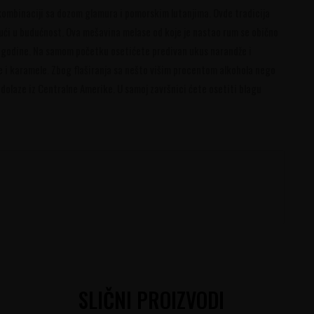
mbinaciji sa dozom glamura i pomorskim lutanjima. Ovde tradicija
jući u budućnost. Ova mešavina melase od koje je nastao rum se obično
22 godine. Na samom početku osetićete predivan ukus narandže i
 i karamele. Zbog flaširanja sa nešto višim procentom alkohola nego
a dolaze iz Centralne Amerike. U samoj završnici ćete osetiti blagu
SLIČNI PROIZVODI