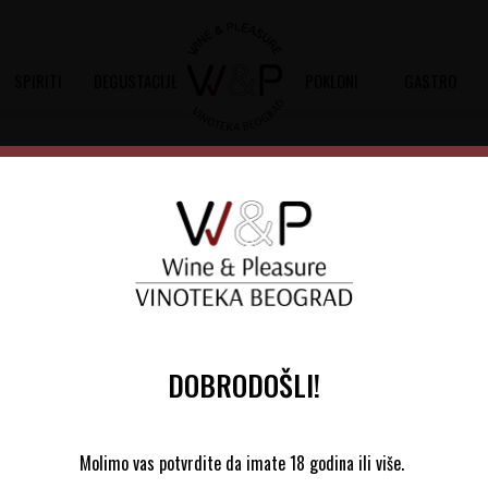
SPIRITI
DEGUSTACIJE
POKLONI
GASTRO
.7L
Rum Ron 1914 Edicion Gatu
Šifra artikla:
30642006
Barkod:
7452103930013
Premium rum poreklom iz Paname oslik
pomorskim lutanjima
DOBRODOŠLI!
Molimo vas potvrdite da imate 18 godina ili više.
Panama