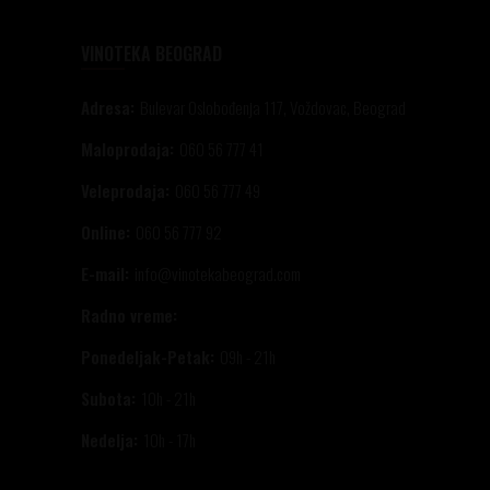
VINOTEKA BEOGRAD
Adresa:
Bulevar Oslobođenja 117, Voždovac, Beograd
Maloprodaja:
060 56 777 41
Veleprodaja:
060 56 777 49
Online:
060 56 777 92
E-mail:
info@vinotekabeograd.com
Radno vreme:
Ponedeljak-Petak:
09h - 21h
Subota:
10h - 21h
Nedelja:
10h - 17h