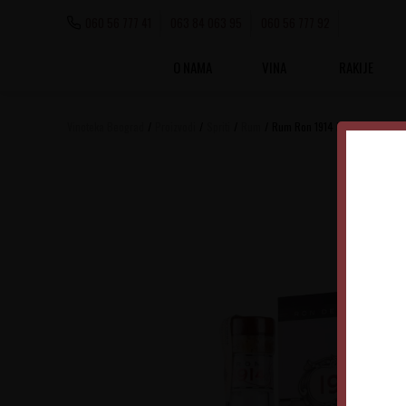
060 56 777 41
063 84 063 95
060 56 777 92
O NAMA
VINA
RAKIJE
Vinoteka Beograd
Proizvodi
Spriti
Rum
Rum Ron 1914 Edicion Gatun 0