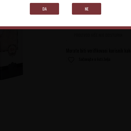
DA
NE
Obavestite me kada proizvod bude 
PROIZVOD VIŠE NIJE DOSTUPAN
Morate biti verifikovani korisnik kak
Sačuvajte u listi želja