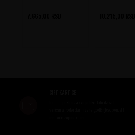
7.665,00
RSD
10.215,00
RS
GIFT KARTICE
Idealan poklon za sve prilike, bilo da su to
venčanja, rođendani, razne godišnjice, bonusi i
nagrade zaposlenima..