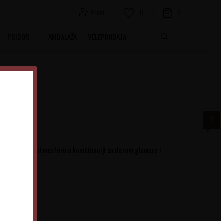
Profil
0
0
PRIBOR
AMBALAŽA
VELEPRODAJA
n 0.7L
ava tropsku atmosferu u kombinaciji sa dozom glamura i