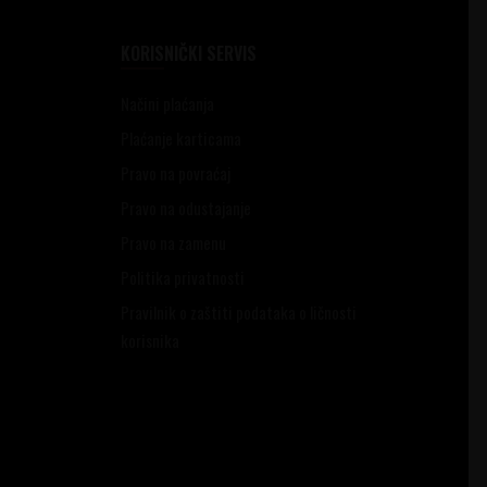
KORISNIČKI SERVIS
Načini plaćanja
Plaćanje karticama
Pravo na povraćaj
Pravo na odustajanje
Pravo na zamenu
Politika privatnosti
Pravilnik o zaštiti podataka o ličnosti
korisnika