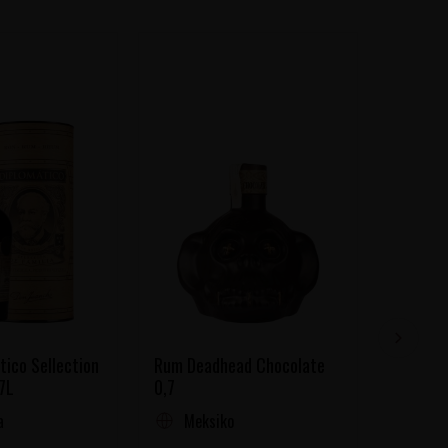
ico Sellection
Rum Deadhead Chocolate
Rum Cen
,7L
0,7
Edicion 
a
Meksiko
Kos