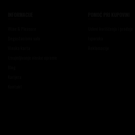
INFORMACIJE
POMOĆ PRI KUPOVINI
Wine & Pleasure
Uslovi korišćenja i prodaje
Degustaciona sala
Isporuka
Vinska karta
Reklamacije
Iznajmljivanje vinske opreme
Blog
Karijera
Kontakt