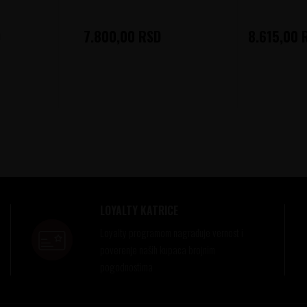
D
7.800,00
RSD
8.615,00
LOYALTY KATRICE
Loyalty programom nagrađuje vernost i
poverenje naših kupaca brojnim
pogodnostima