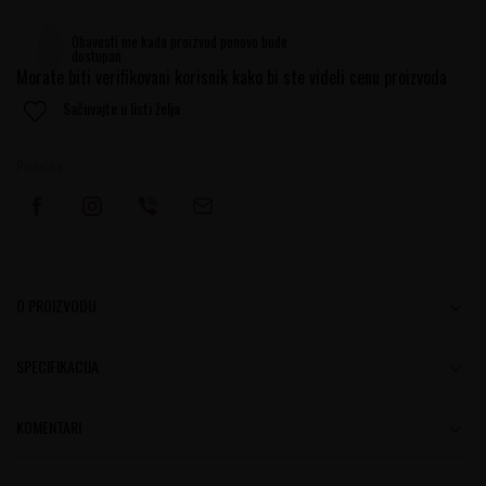
Obavesti me kada proizvod ponovo bude
dostupan
Morate biti verifikovani korisnik kako bi ste videli cenu proizvoda
Sačuvajte u listi želja
Podelite:
O PROIZVODU
SPECIFIKACIJA
KOMENTARI