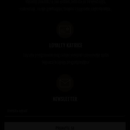
Idealan poklon za sve prilike, bilo da su to venčanja,
rođendani, razne godišnjice, bonusi i nagrade zaposlenima..
LOYALTY KATRICE
Loyalty programom nagrađuje vernost i poverenje naših
kupaca brojnim pogodnostima
NEWSLETTER
PRIJAVITE SE