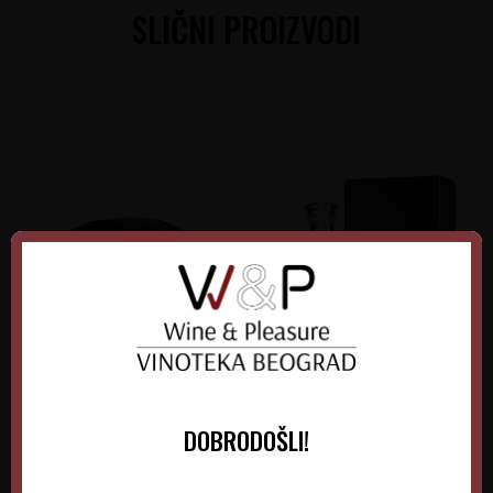
SLIČNI PROIZVODI
Rum Old St.Andrews 5Y
Rum El Pasador de Oro
DOBRODOŠLI!
Admirals Cask
0.7L
Velika Britanija
Francuska