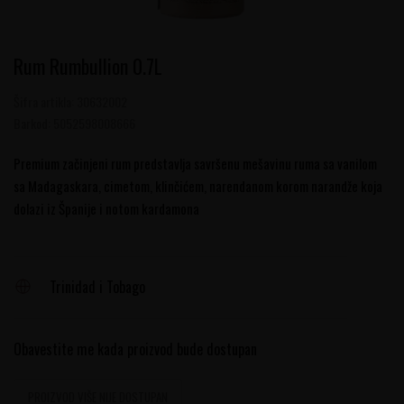
Rum Rumbullion 0.7L
Šifra artikla:
30632002
Barkod:
5052598008666
Premium začinjeni rum predstavlja savršenu mešavinu ruma sa vanilom
sa Madagaskara, cimetom, klinčićem, narendanom korom narandže koja
dolazi iz Španije i notom kardamona
Trinidad i Tobago
Obavestite me kada proizvod bude dostupan
PROIZVOD VIŠE NIJE DOSTUPAN