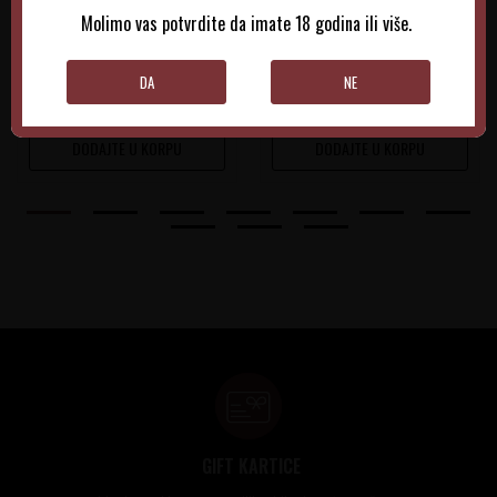
Molimo vas potvrdite da imate 18 godina ili više.
7.665,00
RSD
10.215,00
RSD
DA
NE
DODAJTE U KORPU
DODAJTE U KORPU
GIFT KARTICE