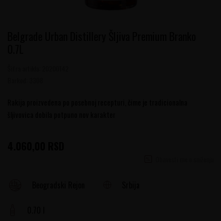
Belgrade Urban Distillery Šljiva Premium Branko
0.7L
Šifra artikla:
20200142
Barkod:
3308
Rakija proizvedena po posebnoj recepturi, čime je tradicionalna
šljivovica dobila potpuno nov karakter
4.060,00
RSD
Obavesti me o sniženju
Srbija
Beogradski Rejon
0.70 l