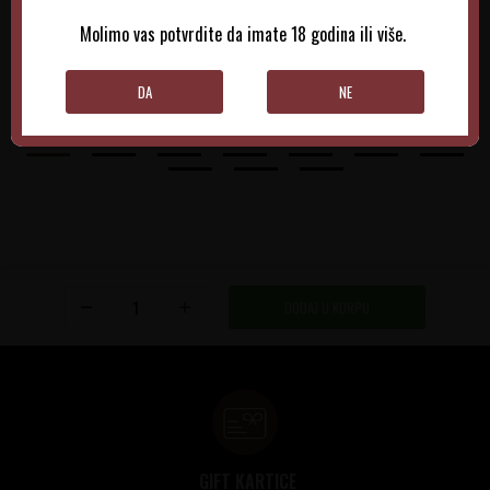
5.650,00
RSD
10.230,00
RSD
Molimo vas potvrdite da imate 18 godina ili više.
DODAJTE U KORPU
DODAJTE U KORPU
DA
NE
DODAJ U KORPU
GIFT KARTICE