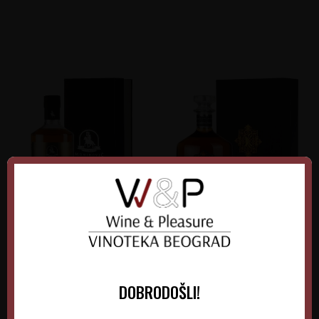
Momirović Vizantija Šljiva
Stari Hrast Šljivovica
Barik 0.7L
Premium 7 god.
Srbija
Srbija
Zapadna Srbija
Šumadija
DOBRODOŠLI!
0.70 l
0.70 l