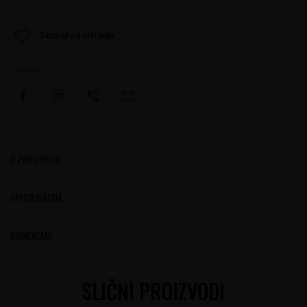
Sačuvajte u listi želja
Podelite:
O PROIZVODU
SPECIFIKACIJA
KOMENTARI
SLIČNI PROIZVODI