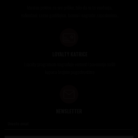
Idealan poklon za sve prilike, bilo da su to venčanja,
rođendani, razne godišnjice, bonusi i nagrade zaposlenima..
LOYALTY KATRICE
Loyalty programom nagrađuje vernost i poverenje naših
kupaca brojnim pogodnostima
NEWSLETTER