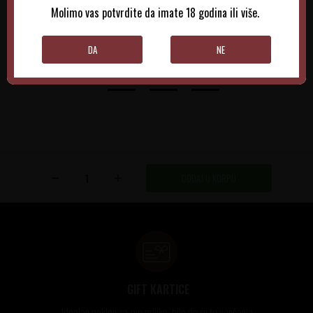
Molimo vas potvrdite da imate 18 godina ili više.
DODAJTE U KORPU
DODAJTE U KORPU
DA
NE
DODAJ U KORPU
GIFT KARTICE
Idealan poklon za sve prilike, bilo da su to venčanja,