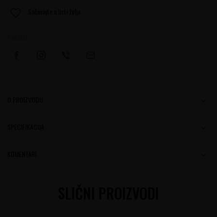
Sačuvajte u listi želja
Podelite:
O PROIZVODU
SPECIFIKACIJA
KOMENTARI
SLIČNI PROIZVODI