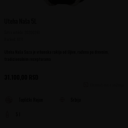
Uteha Naša 5L
Šifra artikla:
20200241
Barkod:
6111
Uteha Naša Suza je vrhunska rakija od šljive, rađena po drevnim,
tradicionalnim recepturama
31.100,00
RSD
Obavesti me o sniženju
Srbija
Toplički Rejon
5 l