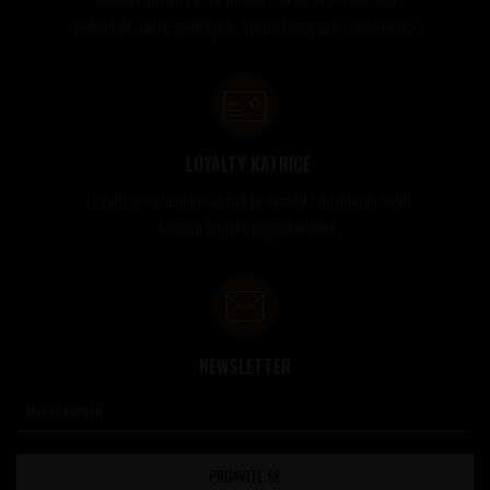
rođendani, razne godišnjice, bonusi i nagrade zaposlenima..
LOYALTY KATRICE
Loyalty programom nagrađuje vernost i poverenje naših
kupaca brojnim pogodnostima
NEWSLETTER
PRIJAVITE SE