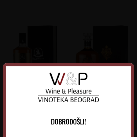
Momirović Vizantija Šljiva
Stari Hrast Šljivovica
Barik 0.7L
Premium 7 god.
Srbija
Srbija
Zapadna Srbija
Šumadija
DOBRODOŠLI!
0.70 l
0.70 l
5.650,00
RSD
10.230,00
RSD