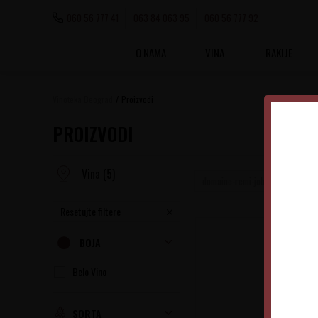
060 56 777 41
063 84 063 95
060 56 777 92
O NAMA
VINA
RAKIJE
Vinoteka Beograd
Proizvodi
PROIZVODI
Vina
(5)
domaine-remi-jobard
Resetujte filtere
BOJA
Belo Vino
SORTA