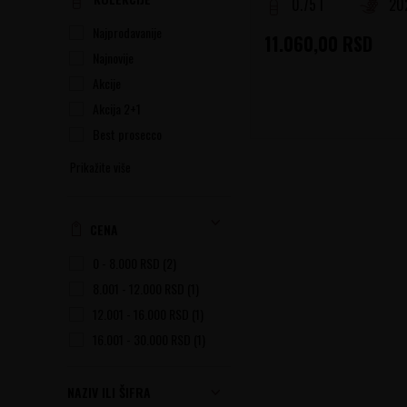
0.75 l
20
Najprodavanije
11.060,00
RSD
Najnovije
Akcije
Akcija 2+1
Best prosecco
Prikažite više
CENA
0 - 8.000 RSD (2)
8.001 - 12.000 RSD (1)
12.001 - 16.000 RSD (1)
16.001 - 30.000 RSD (1)
NAZIV ILI ŠIFRA