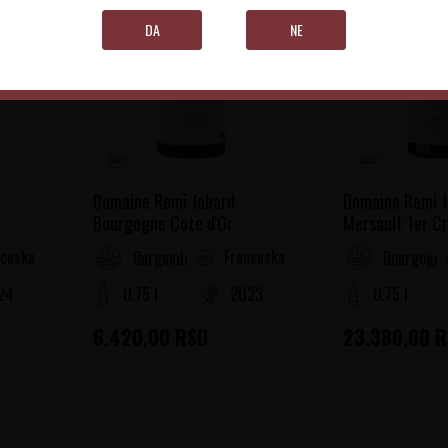
DA
NE
Domaine Remi Jobard
Domaine Remi J
Bourgogne Cote d'Or
Mersault 1er Cr
Charmes
ncuska
Francuska
Burgundy
Bourgogne
24
0.75 l
2023
0.75 l
6.420,00
RSD
23.380,00
R