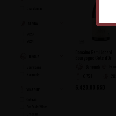
Chardonnay
BERBA
2023
2024
Domaine Remi Jobard
REGIJA
Bourgogne Cote d'Or
Fra
Burgundy
Bourgogne
Burgundy
0.75 l
20
6.420,00
RSD
VINARIJE
Đoković
Penfolds Wines
Ornellaia