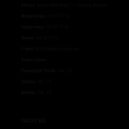
Adresa:
Bulevar Oslobođenja 117, Voždovac, Beograd
Maloprodaja:
060 56 777 41
Veleprodaja:
060 56 777 49
Online:
060 56 777 92
E-mail:
info@vinotekabeograd.com
Radno vreme:
Ponedeljak-Petak:
09h - 21h
Subota:
10h - 21h
Nedelja:
10h - 17h
PRATITE NAS