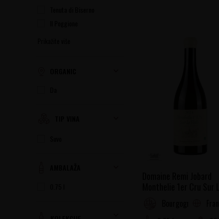
Tenuta di Biserno
Il Poggione
Prikažite više
ORGANIC
Da
TIP VINA
Suvo
AMBALAŽA
Domaine Remi Jobard
Monthelie 1er Cru Sur 
0.75 l
Velle
Fra
Bourgogne
KOLEKCIJE