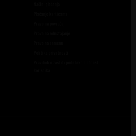
Načini plaćanja
Plaćanje karticama
Pravo na povraćaj
Pravo na odustajanje
Pravo na zamenu
Politika privatnosti
Pravilnik o zaštiti podataka o ličnosti
korisnika