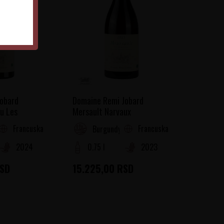
obard
Domaine Remi Jobard
u Les
Mersault Narvaux
Francuska
Francuska
Burgundy
2024
0.75 l
2023
SD
15.225,00
RSD