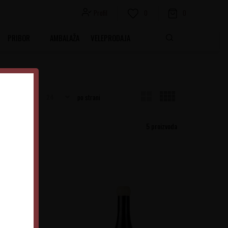
Profil
0
0
PRIBOR
AMBALAŽA
VELEPRODAJA
Prikaži
po strani
5
proizvoda