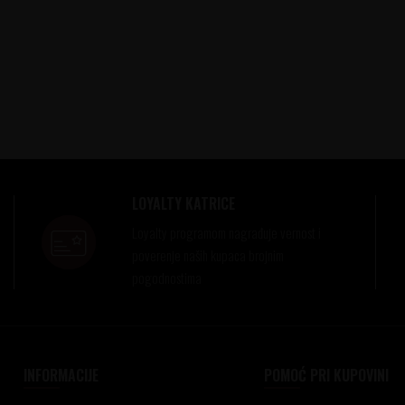
LOYALTY KATRICE
Loyalty programom nagrađuje vernost i
poverenje naših kupaca brojnim
pogodnostima
INFORMACIJE
POMOĆ PRI KUPOVINI