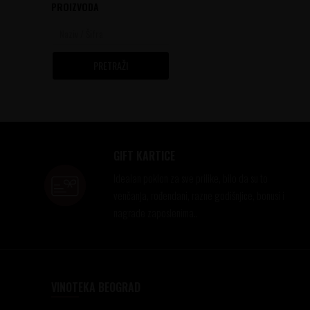
PROIZVODA
PRETRAŽI
GIFT KARTICE
Idealan poklon za sve prilike, bilo da su to
venčanja, rođendani, razne godišnjice, bonusi i
nagrade zaposlenima..
VINOTEKA BEOGRAD