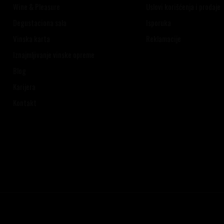
Wine & Pleasure
Uslovi korišćenja i prodaje
Degustaciona sala
Isporuka
Vinska karta
Reklamacije
Iznajmljivanje vinske opreme
Blog
Karijera
Kontakt