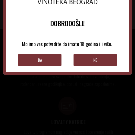
DOBRODOŠLI!
Molimo vas potvrdite da imate 18 godina ili više.
DA
NE
GIFT KARTICE
Idealan poklon za sve prilike, bilo da su to venčanja,
rođendani, razne godišnjice, bonusi i nagrade zaposlenima..
LOYALTY KATRICE
Loyalty programom nagrađuje vernost i poverenje naših