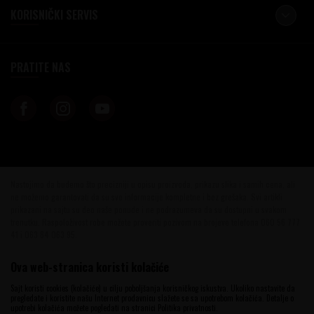
KORISNIČKI SERVIS
PRATITE NAS
Nastojimo da budemo što precizniji u opisu proizvoda, prikazu slika i samih cena, ali
ne možemo garantovati da su sve informacije kompletne i bez grešaka. Svi artikli
prikazani na sajtu su deo naše ponude i ne podrazumeva da su dostupni u svakom
trenutku. Raspoloživost robe možete proveriti pozivom na brojeve telefona 060 56 777
41 i 063 84 063 95.
©2026
www.vinotekabeograd.com
, Izrada
NB SOFT
. Sva prava zadržana.
Ova web-stranica koristi kolačiće
Sajt koristi cookies (kolačiće) u cilju poboljšanja korisničkog iskustva. Ukoliko nastavite da
pregledate i koristite našu Internet prodavnicu slažete se sa upotrebom kolačića. Detalje o
upotrebi kolačića možete pogledati na stranici Politika privatnosti.