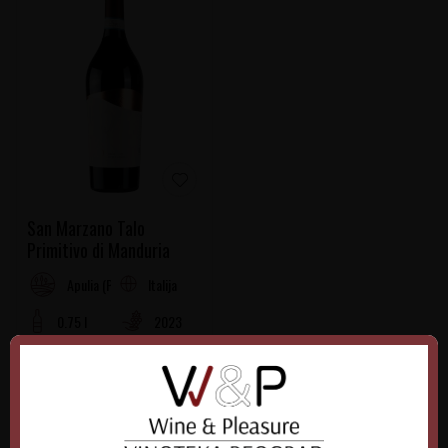
San Marzano Talo
Primitivo di Manduria
Italija
Apulia (Puglia)
0.75 l
2023
1.990,00
RSD
DODAJTE U KORPU