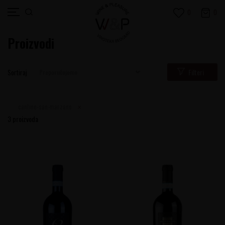
0
0
Proizvodi
Filteri
Sortiraj
cantine-san-marzano
3
proizvoda