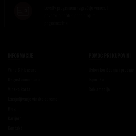
Loyalty programom nagrađuje vernost i
poverenje naših kupaca brojnim
pogodnostima
INFORMACIJE
POMOĆ PRI KUPOVINI
Wine & Pleasure
Uslovi korišćenja i prodaje
Degustaciona sala
Isporuka
Vinska karta
Reklamacije
Iznajmljivanje vinske opreme
Blog
Karijera
Kontakt