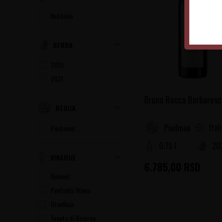
Nebbiolo
BERBA
2019
2021
Bruno Rocca Barbaresc
REGIJA
Ital
Piedmont
Piedmont
0.75 l
20
VINARIJE
6.785,00
RSD
Đoković
Penfolds Wines
Ornellaia
Tenuta di Biserno