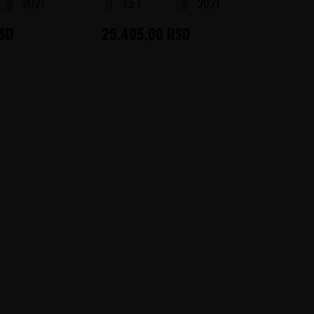
2021
1.5 L
2021
SD
29.405,00
RSD