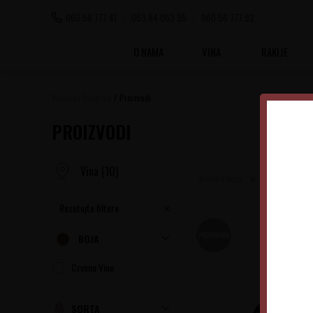
060 56 777 41
063 84 063 95
060 56 777 92
O NAMA
VINA
RAKIJE
Vinoteka Beograd
Proizvodi
PROIZVODI
Vina
(10)
bruno-rocca
Resetujte filtere
BOJA
Crveno Vino
SORTA