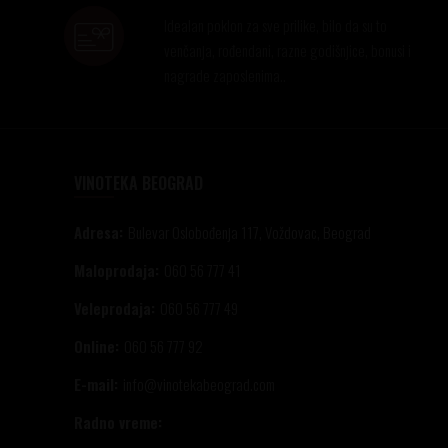
Idealan poklon za sve prilike, bilo da su to
venčanja, rođendani, razne godišnjice, bonusi i
nagrade zaposlenima..
VINOTEKA BEOGRAD
Adresa:
Bulevar Oslobođenja 117, Voždovac, Beograd
Maloprodaja:
060 56 777 41
Veleprodaja:
060 56 777 49
Online:
060 56 777 92
E-mail:
info@vinotekabeograd.com
Radno vreme: