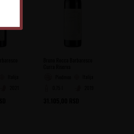
rbaresco
Bruno Rocca Barbaresco
Curra Riserva
Italija
Italija
Piedmont
2021
0.75 l
2019
SD
31.105,00
RSD