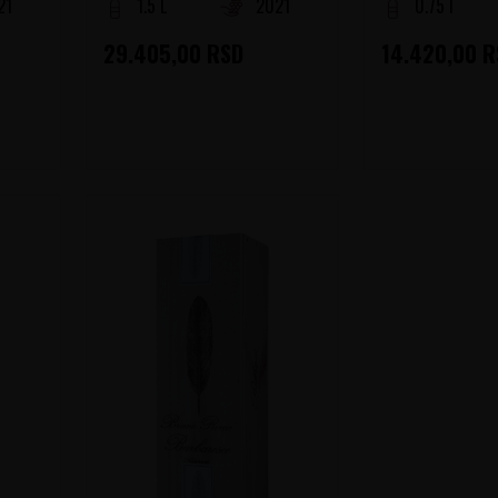
21
1.5 L
2021
0.75 l
29.405,00
RSD
14.420,00
R