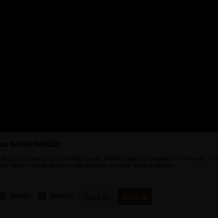
ca koristi kolačiće
ena, ali ne možemo garantovati da su sve
aše ponude i ne podrazumeva da su dostupni
olačiće) u cilju poboljšanja korisničkog iskustva. Ukoliko nastavite da pregledate i koristite našu Int
ća. Detalje o upotrebi kolačića možete pogledati na stranici Politika privatnosti.
elefona 060 56 777 41 i 063 84 063 95.
Statistika
Marketing
Saznaj više
Slažem se