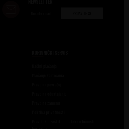
NEWSLETTER
PRIJAVITE SE
KORISNIČKI SERVIS
Načini plaćanja
Plaćanje karticama
Pravo na povraćaj
Pravo na odustajanje
Pravo na zamenu
Politika privatnosti
Pravilnik o zaštiti podataka o ličnosti
korisnika