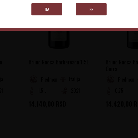
DA
NE
o
Bruno Rocca Barbaresco 1.5L
Bruno Rocca Ba
Curra
ija
Italija
Piedmont
Piedmont
21
1.5 L
2021
0.75 l
14.140,00
RSD
14.420,00
R