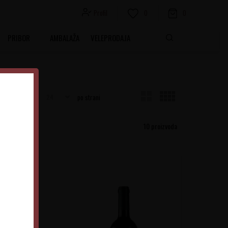
Profil
0
0
PRIBOR
AMBALAŽA
VELEPRODAJA
Prikaži
po strani
10
proizvoda