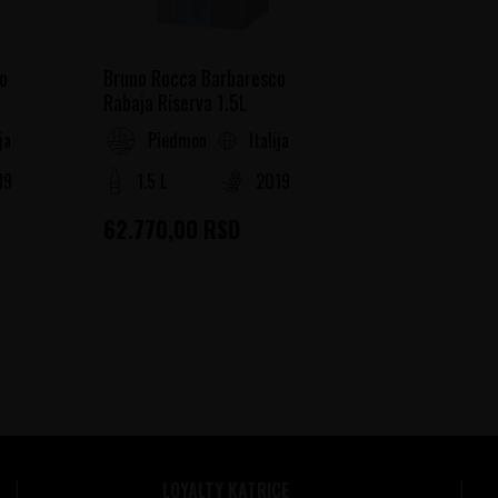
o
Bruno Rocca Barbaresco
Rabaja Riserva 1.5L
ija
Italija
Piedmont
19
1.5 L
2019
62.770,00
RSD
LOYALTY KATRICE