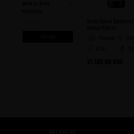
NAZIV ILI ŠIFRA
PROIZVODA
Bruno Rocca Barbaresc
Rabaja Riserva
PRETRAŽI
Ital
Piedmont
0.75 l
20
31.105,00
RSD
GIFT KARTICE