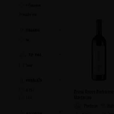
Il Poggione
Prikažite više
ORGANIC
Ne
TIP VINA
Suvo
AMBALAŽA
0.75 l
Bruno Rocca Barbaresc
Marcorino
1.5 L
Ital
Piedmont
KOLEKCIJE