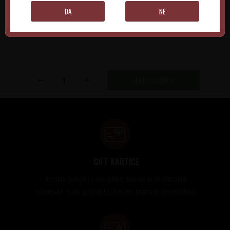
DA
NE
DODAJ U KORPU
GIFT KARTICE
Idealan poklon za sve prilike, bilo da su to venčanja,
rođendani, razne godišnjice, bonusi i nagrade zaposlenima..