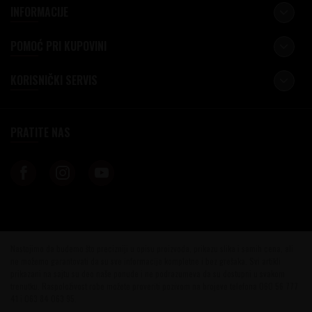
INFORMACIJE
POMOĆ PRI KUPOVINI
KORISNIČKI SERVIS
PRATITE NAS
Nastojimo da budemo što precizniji u opisu proizvoda, prikazu slika i samih cena, ali
ne možemo garantovati da su sve informacije kompletne i bez grešaka. Svi artikli
prikazani na sajtu su deo naše ponude i ne podrazumeva da su dostupni u svakom
trenutku. Raspoloživost robe možete proveriti pozivom na brojeve telefona 060 56 777
41 i 063 84 063 95.