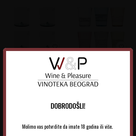
Zafferano Čaša DS00112 -
Zafferano Čaše FL00199
4/1
6/1
4.995,00
RSD
12.350,00
RSD
DOBRODOŠLI!
DODAJTE U KORPU
DODAJTE U KORPU
Molimo vas potvrdite da imate 18 godina ili više.