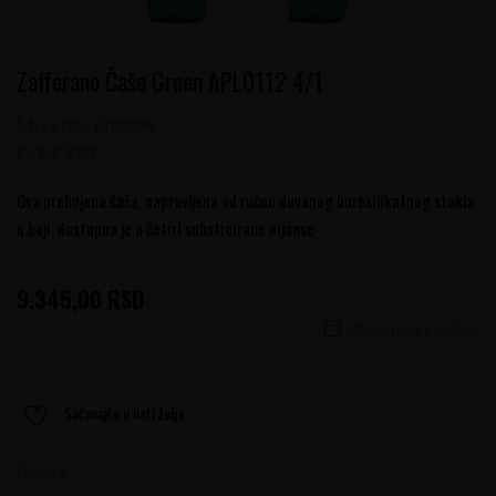
Zafferano Čaše Green APL0112 4/1
Šifra artikla:
64806045
Barkod:
5902
Ova prefinjena čaša, napravljena od ručno duvanog borosilikatnog stakla
u boji, dostupna je u četiri sofisticirane nijanse
9.345,00
RSD
Obavesti me o sniženju
Sačuvajte u listi želja
Podelite: